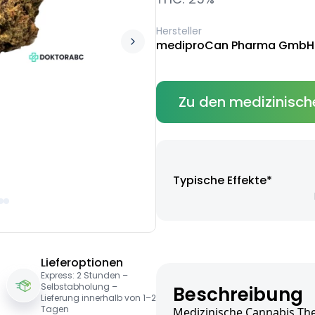
Hersteller
mediproCan Pharma GmbH
Zu den medizinisch
Typische Effekte*
Lieferoptionen
Express: 2 Stunden –
Selbstabholung –
Beschreibung
Lieferung innerhalb von 1–2
Tagen
Medizinische Cannabis T