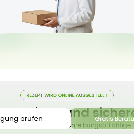
REZEPT WIRD ONLINE AUSGESTELLT
 natürliche und siche
igung prüfen
Gratis Berat
sches Cannabis – verschreibungspflichtige 