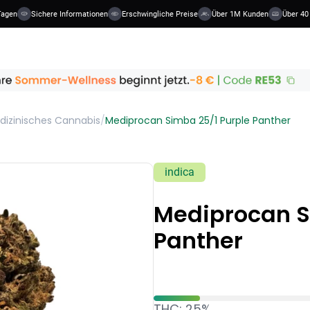
agen
Sichere Informationen
Erschwingliche Preise
Über 1M Kunden
Über 40 
dizinisches Cannabis
/
Mediprocan Simba 25/1 Purple Panther
indica
Mediprocan S
Panther
THC: 25%