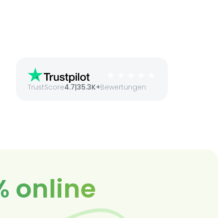
TrustScore
4.7
|
35.3K+
Bewertungen
% online