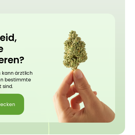
eid,
e
eren?
 kann ärztlich
nn bestimmte
 sind.
decken