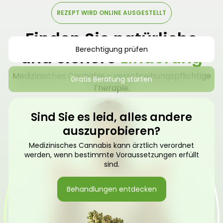
REZEPT WIRD ONLINE AUSGESTELLT
Finden Sie natürliche
Berechtigung prüfen
und sichere
Linderung
Medizinisches Cannabis – verschreibungspflichtige
Gratis Beratung starten
Therapie.
Sind Sie es leid, alles andere
auszuprobieren?
Medizinisches Cannabis kann ärztlich verordnet
werden, wenn bestimmte Voraussetzungen erfüllt
sind.
Behandlungen entdecken