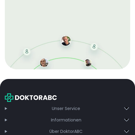
Mit der kostenlosen DMCC-Mitgliedschaft sparen Sie
bei jeder Bestellung, erhalten schnelle Lieferung und
exklusive Updates – dauerhaft ohne Gebühren.
Jetzt beitreten
Unser Service
Informationen
Über DoktorABC