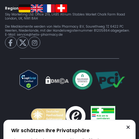
Region
Sky Marketing Ltd. Office 219, LABS Atrium Stables Market Chalk Farm Road
London, UK, NW1 8AH
Die Medikamente werden von Helix Pharmacy B.V, Sourethweg 7Z 6422 PC
Heerlen, Niederlande, mit der Handelsregisternummer 81205864 abgegeben.
E-Mail:
service@helix-pharmacy.de
Wir schätzen Ihre Privatsphäre