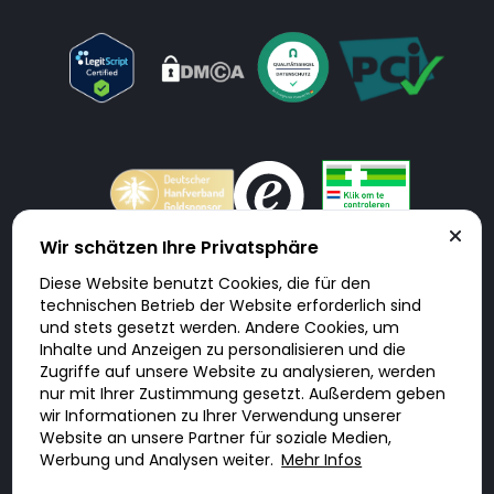
Wir schätzen Ihre Privatsphäre
Diese Website benutzt Cookies, die für den
Doktorabc.com ist eine Vermittlungsplattform. Doktorabc ist ausdrücklich
technischen Betrieb der Website erforderlich sind
keine Internetapotheke. Doktorabc bietet keine Medikamente oder
sonstige Produkte an oder liefert diese. Jegliche Informationen zu
und stets gesetzt werden. Andere Cookies, um
Produkten, Medikamenten und Preisen auf der Internetseite beinhalten
Inhalte und Anzeigen zu personalisieren und die
kein Angebot von Doktorabc an Sie. Für die Einhaltung der in Ihrem Land
geltenden Gesetze und sonstigen Rechtsvorschriften sind Sie als Nutzer
Zugriffe auf unsere Website zu analysieren, werden
selbst verantwortlich. Die Nutzung unseres Services auf Doktorabc durch
nur mit Ihrer Zustimmung gesetzt. Außerdem geben
Sie erfolgt auf eigenes Risiko und in eigener Verantwortung. Sie erklären,
diese Internetseite aus eigener Initiative zu besuchen und zu nutzen.
wir Informationen zu Ihrer Verwendung unserer
Website an unsere Partner für soziale Medien,
Werbung und Analysen weiter.
Mehr Infos