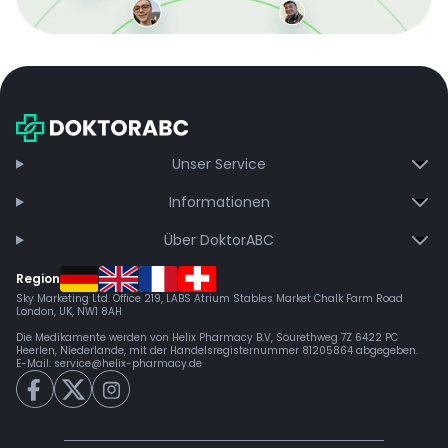
Mit der kostenlosen DMCC-Mitgliedschaft sparen Sie
bei jeder Bestellung, erhalten schnelle Lieferung und
exklusive Updates – dauerhaft ohne Gebühren.
Jetzt beitreten
Unser Service
Informationen
Über DoktorABC
Region
Sky Marketing Ltd. Office 219, LABS Atrium Stables Market Chalk Farm Road
London, UK, NW1 8AH
Die Medikamente werden von Helix Pharmacy B.V, Sourethweg 7Z 6422 PC
Heerlen, Niederlande, mit der Handelsregisternummer 81205864 abgegeben.
E-Mail:
service@helix-pharmacy.de