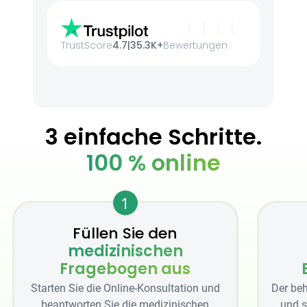
TrustScore
4.7
|
35.3K+
Bewertungen
3 einfache Schritte.
100 % online
1
Füllen Sie den
medizinischen
Fragebogen aus
Starten Sie die Online-Konsultation und
Der beh
beantworten Sie die medizinischen
und s