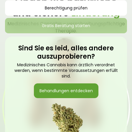
Finden Sie natürliche
Berechtigung prüfen
und sichere
Linderung
Medizinisches Cannabis – verschreibungspflichtige
Gratis Beratung starten
Therapie.
Sind Sie es leid, alles andere
auszuprobieren?
Medizinisches Cannabis kann ärztlich verordnet
werden, wenn bestimmte Voraussetzungen erfüllt
sind.
Behandlungen entdecken