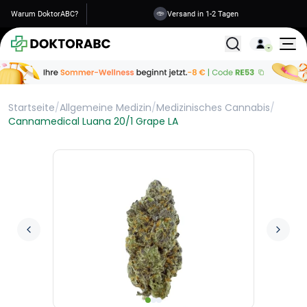
Warum DoktorABC?
Versand in 1-2 Tagen
Alle Behandlunge
Startseite
/
Allgemeine Medizin
/
Medizinisches Cannabis
/
Cannamedical Luana 20/1 Grape LA