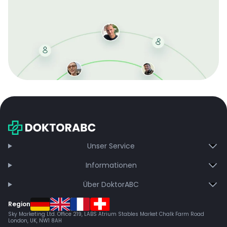
Mit der kostenlosen DMCC-Mitgliedschaft sparen Sie
bei jeder Bestellung, erhalten schnelle Lieferung und
exklusive Updates – dauerhaft ohne Gebühren.
Jetzt beitreten
Unser Service
Informationen
Über DoktorABC
Region
Sky Marketing Ltd. Office 219, LABS Atrium Stables Market Chalk Farm Road
London, UK, NW1 8AH