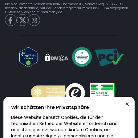
Die Medikamente werden von Helix Pharmacy B.V, Sourethweg 7Z 6422 PC
Heerlen, Niederlande, mit der Handelsregisternummer 81205864 abgegeben.
E-Mail:
service@helix-pharmacy.de
Wir schätzen Ihre Privatsphäre
Diese Website benutzt Cookies, die für den
Doktorabc.com ist eine Vermittlungsplattform. Doktorabc ist ausdrücklich
technischen Betrieb der Website erforderlich sind
keine Internetapotheke. Doktorabc bietet keine Medikamente oder
sonstige Produkte an oder liefert diese. Jegliche Informationen zu
und stets gesetzt werden. Andere Cookies, um
Produkten, Medikamenten und Preisen auf der Internetseite beinhalten
Inhalte und Anzeigen zu personalisieren und die
kein Angebot von Doktorabc an Sie. Für die Einhaltung der in Ihrem Land