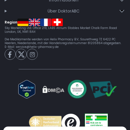
Informationen
Über DoktorABC
Region
Sky Marketing Ltd. Office 219, LABS Atrium Stables Market Chalk Farm Road
London, UK, NW1 8AH
Die Medikamente werden von Helix Pharmacy B.V, Sourethweg 7Z 6422 PC
Heerlen, Niederlande, mit der Handelsregisternummer 81205864 abgegeben.
E-Mail:
service@helix-pharmacy.de