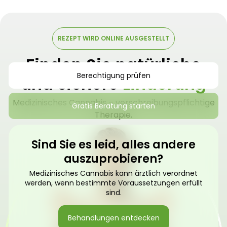
REZEPT WIRD ONLINE AUSGESTELLT
Finden Sie natürliche
Berechtigung prüfen
und sichere
Linderung
Medizinisches Cannabis – verschreibungspflichtige
Gratis Beratung starten
Therapie.
Sind Sie es leid, alles andere
auszuprobieren?
Medizinisches Cannabis kann ärztlich verordnet
werden, wenn bestimmte Voraussetzungen erfüllt
sind.
Behandlungen entdecken