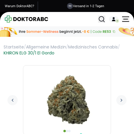
Warum DoktorABC?
Versand in 1-2 Tagen
Alle Behandlunge
Startseite
/
Allgemeine Medizin
/
Medizinisches Cannabis
/
KHIRON ELG 30/1 El Gordo