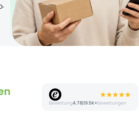
O-
fsicht empfohlen
en
Bewertung
4.78
|
19.5K+
Bewertungen