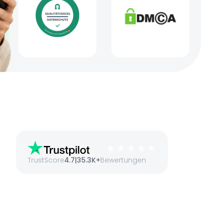
TrustScore
4.7
|
35.3K+
Bewertungen