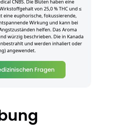
dical CNBS. Die Blüten haben eine
Wirkstoffgehalt von 25,0 % THC und ≤
gt eine euphorische, fokussierende,
ntspannende Wirkung und kann bei
 Angstzuständen helfen. Das Aroma
s und würzig beschrieben. Die in Kanada
unbestrahlt und werden inhaliert oder
tung) angewendet.
dizinischen Fragen
ibung