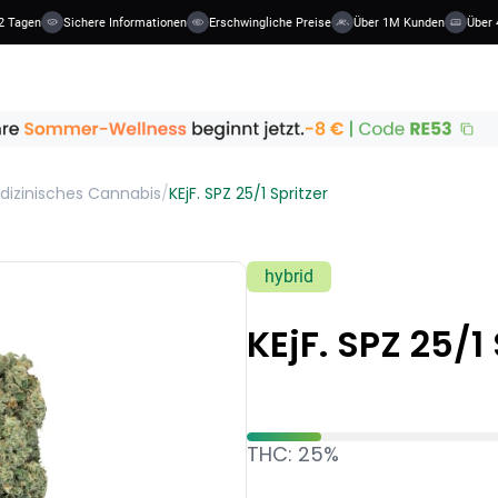
 Tagen
Sichere Informationen
Erschwingliche Preise
Über 1M Kunden
Über 4
dizinisches Cannabis
/
KEjF. SPZ 25/1 Spritzer
hybrid
KEjF. SPZ 25/1
THC: 25%