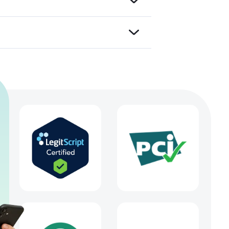
einer
nd