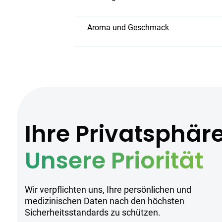
Spritzer sorgt für eine sanfte, beruhig
harmonischen und ausgleichenden Erf
Aroma und Geschmack
Fruchtige, süße Noten
Subtile würzige Akzente
Tropische Untertöne
Hersteller
Ihre Privatsphär
KEjF. bietet medizinisches Cannabis m
Unsere Priorität
Nachhaltigkeit.
Wir verpflichten uns, Ihre persönlichen und
Sicherheitsh
medizinischen Daten nach den höchsten
Sicherheitsstandards zu schützen.