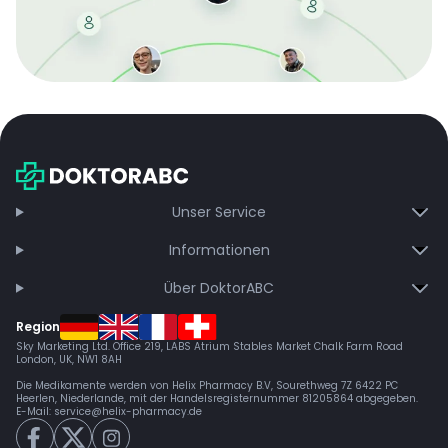
Mit der kostenlosen DMCC-Mitgliedschaft sparen Sie
bei jeder Bestellung, erhalten schnelle Lieferung und
exklusive Updates – dauerhaft ohne Gebühren.
Jetzt beitreten
Unser Service
Informationen
Über DoktorABC
Region
Sky Marketing Ltd. Office 219, LABS Atrium Stables Market Chalk Farm Road
London, UK, NW1 8AH
Die Medikamente werden von Helix Pharmacy B.V, Sourethweg 7Z 6422 PC
Heerlen, Niederlande, mit der Handelsregisternummer 81205864 abgegeben.
E-Mail:
service@helix-pharmacy.de