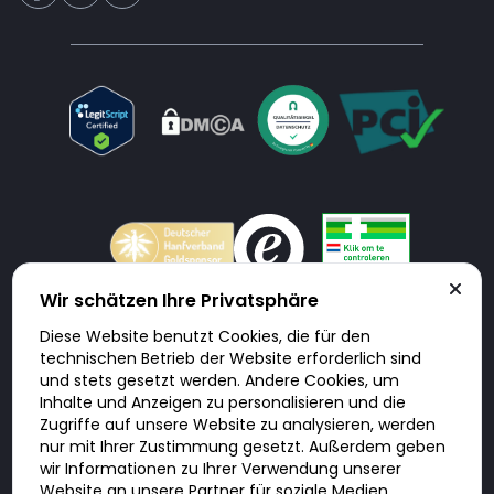
Wir schätzen Ihre Privatsphäre
Diese Website benutzt Cookies, die für den
Doktorabc.com ist eine Vermittlungsplattform. Doktorabc ist ausdrücklich
technischen Betrieb der Website erforderlich sind
keine Internetapotheke. Doktorabc bietet keine Medikamente oder
sonstige Produkte an oder liefert diese. Jegliche Informationen zu
und stets gesetzt werden. Andere Cookies, um
Produkten, Medikamenten und Preisen auf der Internetseite beinhalten
Inhalte und Anzeigen zu personalisieren und die
kein Angebot von Doktorabc an Sie. Für die Einhaltung der in Ihrem Land
geltenden Gesetze und sonstigen Rechtsvorschriften sind Sie als Nutzer
Zugriffe auf unsere Website zu analysieren, werden
selbst verantwortlich. Die Nutzung unseres Services auf Doktorabc durch
nur mit Ihrer Zustimmung gesetzt. Außerdem geben
Sie erfolgt auf eigenes Risiko und in eigener Verantwortung. Sie erklären,
diese Internetseite aus eigener Initiative zu besuchen und zu nutzen.
wir Informationen zu Ihrer Verwendung unserer
Website an unsere Partner für soziale Medien,