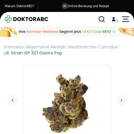
Warum DoktorABC?
Versand in 1-2 Tagen
Alle Behandlunge
Startseite
/
Allgemeine Medizin
/
Medizinisches Cannabis
/
J.R. Strain GP 31/1 Gastro Pop