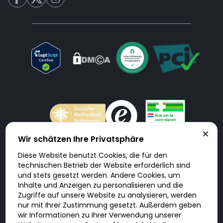
Wir schätzen Ihre Privatsphäre
Diese Website benutzt Cookies, die für den
Doktorabc.com ist eine Vermittlungsplattform. Doktorabc ist ausdrücklich
technischen Betrieb der Website erforderlich sind
keine Internetapotheke. Doktorabc bietet keine Medikamente oder
sonstige Produkte an oder liefert diese. Jegliche Informationen zu
und stets gesetzt werden. Andere Cookies, um
Produkten, Medikamenten und Preisen auf der Internetseite beinhalten
Inhalte und Anzeigen zu personalisieren und die
kein Angebot von Doktorabc an Sie. Für die Einhaltung der in Ihrem Land
geltenden Gesetze und sonstigen Rechtsvorschriften sind Sie als Nutzer
Zugriffe auf unsere Website zu analysieren, werden
selbst verantwortlich. Die Nutzung unseres Services auf Doktorabc durch
nur mit Ihrer Zustimmung gesetzt. Außerdem geben
Sie erfolgt auf eigenes Risiko und in eigener Verantwortung. Sie erklären,
diese Internetseite aus eigener Initiative zu besuchen und zu nutzen.
wir Informationen zu Ihrer Verwendung unserer