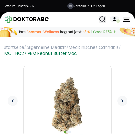
Warum DoktorABC?
Versand in 1-2 Tagen
Alle Behandlunge
Startseite
/
Allgemeine Medizin
/
Medizinisches Cannabis
/
IMC THC27 PBM Peanut Butter Mac