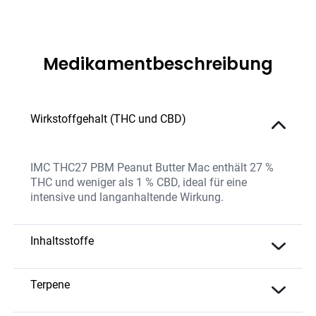
Medikamentbeschreibung
Wirkstoffgehalt (THC und CBD)
IMC THC27 PBM Peanut Butter Mac enthält 27 %
THC und weniger als 1 % CBD, ideal für eine
intensive und langanhaltende Wirkung.
Inhaltsstoffe
Das Produkt kombiniert hochwertiges THC,
natürliche Terpene und ist frei von chemischen
Terpene
Zusatzstoffen.
Myrcen: Fördert tiefe Entspannung und