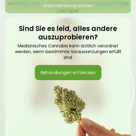
Medizinisches Cannabis – verschreibungspflichtige
Gratis Beratung starten
Therapie.
Sind Sie es leid, alles andere
auszuprobieren?
Medizinisches Cannabis kann ärztlich verordnet
werden, wenn bestimmte Voraussetzungen erfüllt
sind.
Behandlungen entdecken