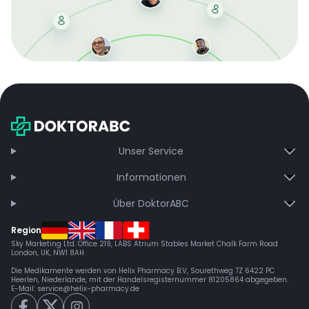
Mit der kostenlosen DMCC-Mitgliedschaft sparen Sie
bei jeder Bestellung, erhalten schnelle Lieferung und
exklusive Updates – dauerhaft ohne Gebühren.
Jetzt beitreten
Unser Service
Informationen
Über DoktorABC
Region
Sky Marketing Ltd. Office 219, LABS Atrium Stables Market Chalk Farm Road
London, UK, NW1 8AH
Die Medikamente werden von Helix Pharmacy B.V, Sourethweg 7Z 6422 PC
Heerlen, Niederlande, mit der Handelsregisternummer 81205864 abgegeben.
E-Mail:
service@helix-pharmacy.de