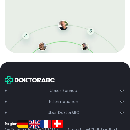
Mit der kostenlosen DMCC-Mitgliedschaft sparen Sie
bei jeder Bestellung, erhalten schnelle Lieferung und
exklusive Updates – dauerhaft ohne Gebühren.
Jetzt beitreten
Unser Service
Informationen
Über DoktorABC
Region
Sky Marketing Ltd. Office 219, LABS Atrium Stables Market Chalk Farm Road