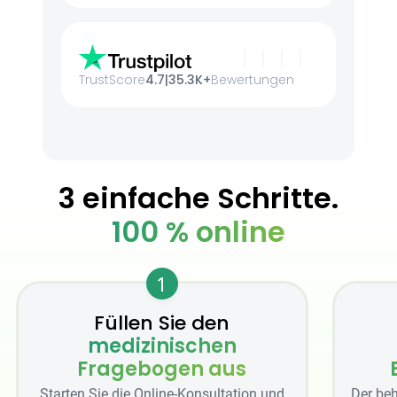
TrustScore
4.7
|
35.3K+
Bewertungen
3 einfache Schritte.
100 % online
1
Füllen Sie den
medizinischen
Fragebogen aus
Starten Sie die Online-Konsultation und
Der beh