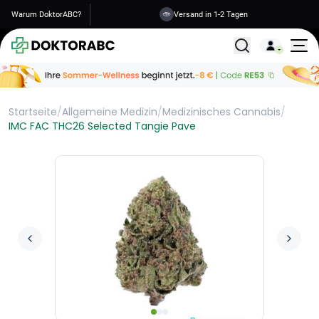
Warum DoktorABC?
Versand in 1-2 Tagen
Alle Behandlunge
Startseite
/
Allgemeine Medizin
/
Medizinisches Cannabis
/
IMC FAC THC26 Selected Tangie Pave