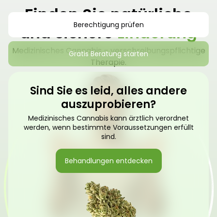
Finden Sie natürliche
Berechtigung prüfen
und sichere
Linderung
Medizinisches Cannabis – verschreibungspflichtige
Gratis Beratung starten
Therapie.
Sind Sie es leid, alles andere
auszuprobieren?
Medizinisches Cannabis kann ärztlich verordnet
werden, wenn bestimmte Voraussetzungen erfüllt
sind.
Behandlungen entdecken