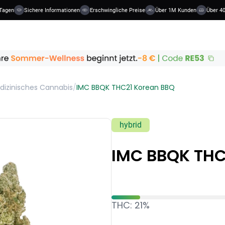
agen
Sichere Informationen
Erschwingliche Preise
Über 1M Kunden
Über 40 
dizinisches Cannabis
/
IMC BBQK THC21 Korean BBQ
hybrid
IMC BBQK THC
THC: 21%