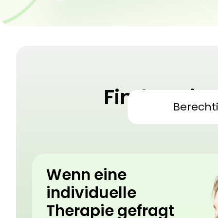
Finden Sie
Berecht
Medizini
Wenn eine
individuelle
Therapie gefragt