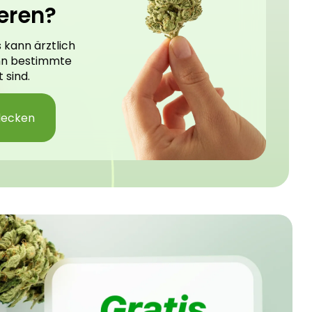
eren?
 kann ärztlich
nn bestimmte
 sind.
decken