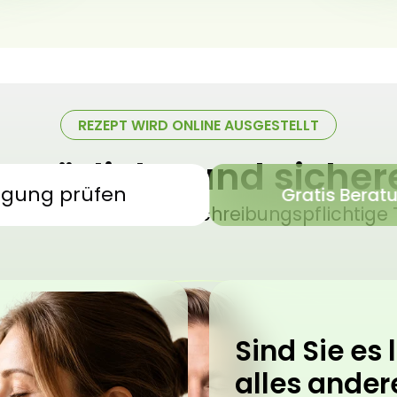
REZEPT WIRD ONLINE AUSGESTELLT
 natürliche und siche
igung prüfen
Gratis Berat
sches Cannabis – verschreibungspflichtige 
Sind Sie es l
alles ander