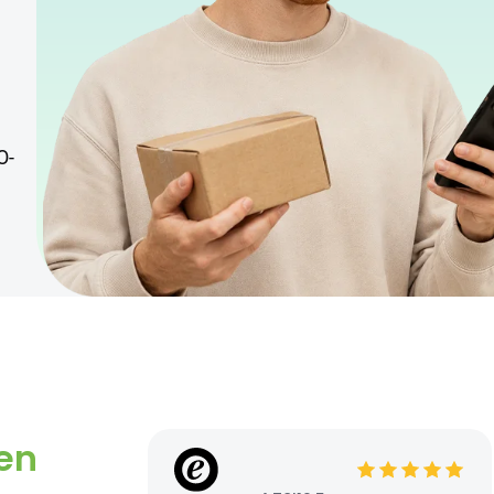
O-
en