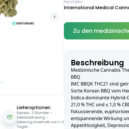
Hersteller
International Medical Cann
Zu den medizinisch
Beschreibung
Medizinische Cannabis Th
BBQ
IMC BBQK THC21 sind getro
Sorte Korean BBQ vom Hers
Indica-dominante Hybrid-G
21,0 % THC und ≤ 1,0 % CBD
Lieferoptionen
fokussierende, euphorisie
Express: 2 Stunden –
Selbstabholung –
entspannende Wirkung und
Lieferung innerhalb von 1–2
Appetitlosigkeit, Depres
Tagen