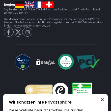
Region
Sky Marketing Ltd. Office 219, LABS Atrium Stables Market Chalk Farm Road
London, UK, NW1 8AH
Die Medikamente werden von Helix Pharmacy B.V, Sourethweg 7Z 6422 PC
Heerlen, Niederlande, mit der Handelsregisternummer 81205864 abgegeben.
E-Mail:
service@helix-pharmacy.de
Wir schätzen Ihre Privatsphäre
Diese Website benutzt Cookies, die für den