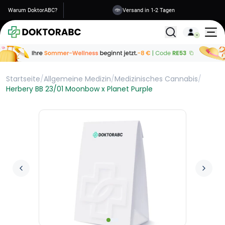
Warum DoktorABC?
Versand in 1-2 Tagen
Alle Behandlunge
Startseite
/
Allgemeine Medizin
/
Medizinisches Cannabis
/
Herbery BB 23/01 Moonbow x Planet Purple