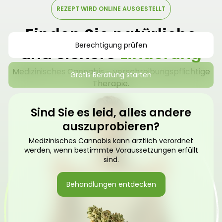
REZEPT WIRD ONLINE AUSGESTELLT
Finden Sie natürliche
Berechtigung prüfen
und sichere
Linderung
Medizinisches Cannabis – verschreibungspflichtige
Gratis Beratung starten
Therapie.
Sind Sie es leid, alles andere
auszuprobieren?
Medizinisches Cannabis kann ärztlich verordnet
werden, wenn bestimmte Voraussetzungen erfüllt
sind.
Behandlungen entdecken