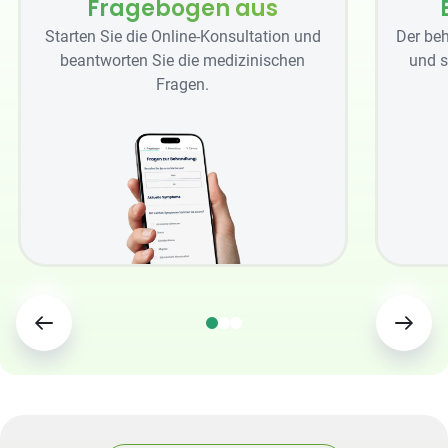
Fragebogen aus
Starten Sie die Online-Konsultation und
Der beh
beantworten Sie die medizinischen
und s
Fragen.