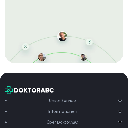
Mit der kostenlosen DMCC-Mitgliedschaft sparen Sie
bei jeder Bestellung, erhalten schnelle Lieferung und
exklusive Updates – dauerhaft ohne Gebühren.
Jetzt beitreten
Unser Service
Informationen
Über DoktorABC