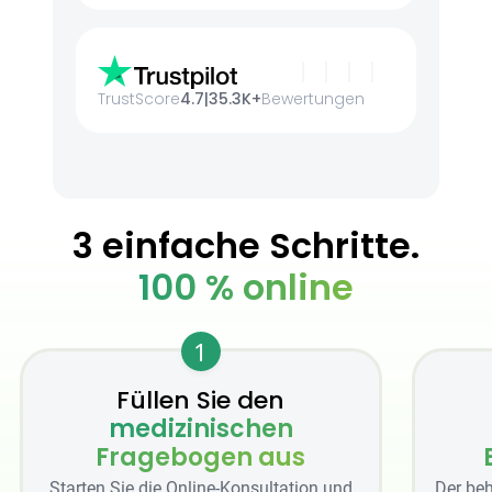
TrustScore
4.7
|
35.3K+
Bewertungen
3 einfache Schritte.
100 % online
1
Füllen Sie den
medizinischen
Fragebogen aus
Starten Sie die Online-Konsultation und
Der beh