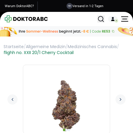
Warum DoktorABC?
Versand in 1-2 Tagen
Alle Behandlunge
Startseite
/
Allgemeine Medizin
/
Medizinisches Cannabis
/
flighh no. XXII 20/1 Cherry Cocktail