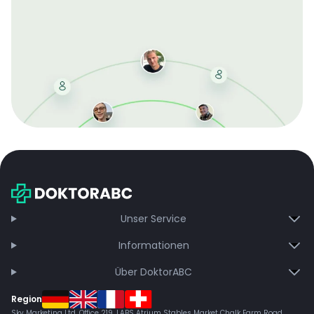
Mit der kostenlosen DMCC-Mitgliedschaft sparen Sie
bei jeder Bestellung, erhalten schnelle Lieferung und
exklusive Updates – dauerhaft ohne Gebühren.
Jetzt beitreten
Unser Service
Informationen
Über DoktorABC
Region
Sky Marketing Ltd. Office 219, LABS Atrium Stables Market Chalk Farm Road