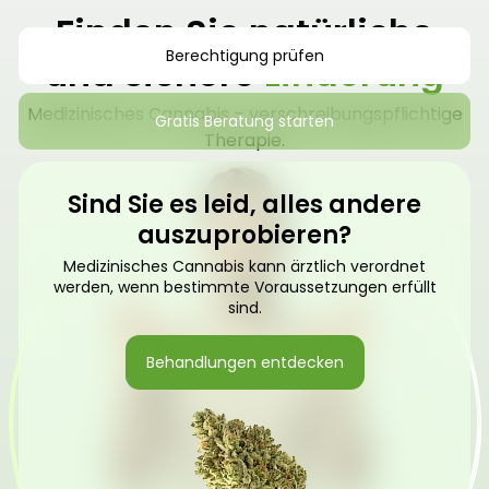
Finden Sie natürliche
Berechtigung prüfen
und sichere
Linderung
Medizinisches Cannabis – verschreibungspflichtige
Gratis Beratung starten
Therapie.
Sind Sie es leid, alles andere
auszuprobieren?
Medizinisches Cannabis kann ärztlich verordnet
werden, wenn bestimmte Voraussetzungen erfüllt
sind.
Behandlungen entdecken