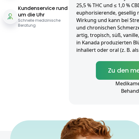
25,5 % THC und ≤ 1,0 % CBD
Kundenservice rund
euphorisierende, geselli
um die Uhr
Wirkung und kann bei Stres
Schnelle medizinische
Beratung
und chronischen Schmerzen
artig, tropisch, süß, vanil
in Kanada produzierten Bl
inhaliert oder oral (z. B. 
Zu den me
Medikamen
Behand