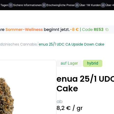
 Tagen
Sichere Informationen
Erschwingliche Preise
Über 1M Kunden
Über 40
dizinisches Cannabis
/
enua 25/1 UDC CA Upside Down Cake
auf Lager
hybrid
enua 25/1 UD
Cake
ab
8,2 € / gr