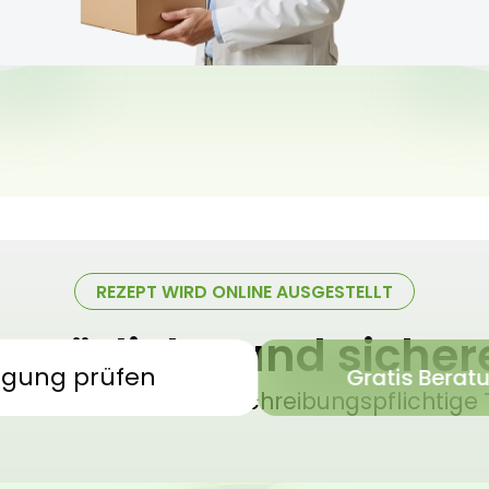
REZEPT WIRD ONLINE AUSGESTELLT
 natürliche und siche
igung prüfen
Gratis Berat
sches Cannabis – verschreibungspflichtige 