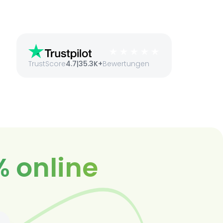
TrustScore
4.7
|
35.3K+
Bewertungen
% online