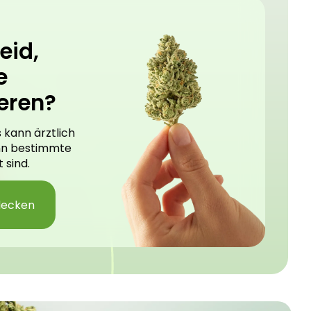
eid,
e
eren?
 kann ärztlich
nn bestimmte
 sind.
decken