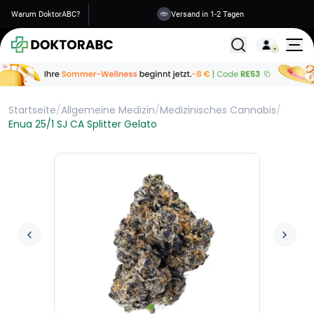
Warum DoktorABC?
Versand in 1-2 Tagen
Alle Behandlunge
Startseite
/
Allgemeine Medizin
/
Medizinisches Cannabis
/
Enua 25/1 SJ CA Splitter Gelato