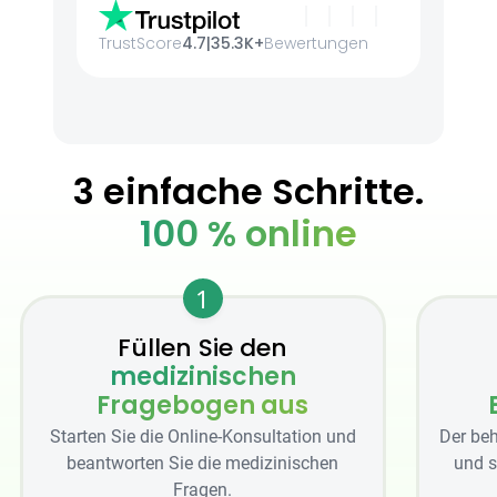
TrustScore
4.7
|
35.3K+
Bewertungen
3 einfache Schritte.
100 % online
1
Füllen Sie den
medizinischen
Fragebogen aus
Starten Sie die Online-Konsultation und
Der beh
beantworten Sie die medizinischen
und s
Fragen.