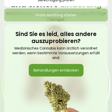
Berechtigung prüfen
und sichere
Linderung
Medizinisches Cannabis – verschreibungspflichtige
Gratis Beratung starten
Therapie.
Sind Sie es leid, alles andere
auszuprobieren?
Medizinisches Cannabis kann ärztlich verordnet
werden, wenn bestimmte Voraussetzungen erfüllt
sind.
Behandlungen entdecken