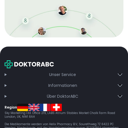
Mit der kostenlosen DMCC-Mitgliedschaft sparen Sie
bei jeder Bestellung, erhalten schnelle Lieferung und
exklusive Updates – dauerhaft ohne Gebühren.
Jetzt beitreten
Unser Service
Informationen
Über DoktorABC
Region
Sky Marketing Ltd. Office 219, LABS Atrium Stables Market Chalk Farm Road
London, UK, NW1 8AH
Die Medikamente werden von Helix Pharmacy B.V, Sourethweg 7Z 6422 PC
Heerlen, Niederlande, mit der Handelsregisternummer 81205864 abgegeben.