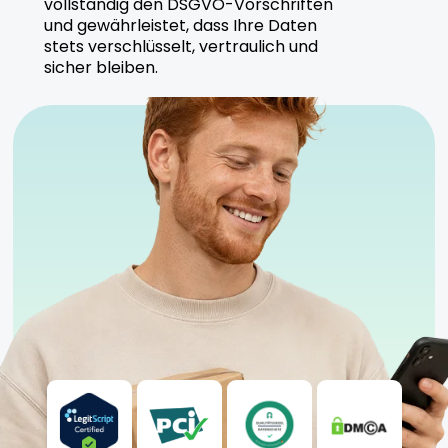
vollständig den DSGVO-Vorschriften
und gewährleistet, dass Ihre Daten
Enua produziert Splitter Gelato unter höchsten
stets verschlüsselt, vertraulich und
Qualitätsstandards, um eine sichere und
sicher bleiben.
zuverlässige Anwendung zu gewährleisten.
Sicherheitshinweise
Kühl und trocken lagern
Nur für erfahrene Nutzer geeignet
Anwendung unter ärztlicher Aufsicht empfohlen