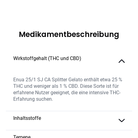
Medikamentbeschreibung
Wirkstoffgehalt (THC und CBD)
Enua 25/1 SJ CA Splitter Gelato enthält etwa 25 %
THC und weniger als 1 % CBD. Diese Sorte ist für
erfahrene Nutzer geeignet, die eine intensive THC-
Erfahrung suchen.
Inhaltsstoffe
Die Sorte bietet eine hohe THC-Konzentration und
natürliche Terpene, die das süßlich-cremige Aroma
Terpene