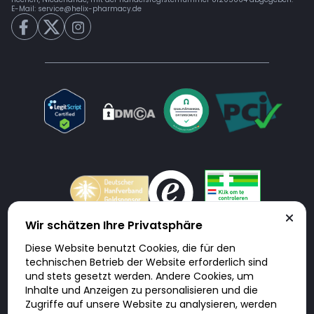
E-Mail:
service@helix-pharmacy.de
Wir schätzen Ihre Privatsphäre
Diese Website benutzt Cookies, die für den
Doktorabc.com ist eine Vermittlungsplattform. Doktorabc ist ausdrücklich
technischen Betrieb der Website erforderlich sind
keine Internetapotheke. Doktorabc bietet keine Medikamente oder
sonstige Produkte an oder liefert diese. Jegliche Informationen zu
und stets gesetzt werden. Andere Cookies, um
Produkten, Medikamenten und Preisen auf der Internetseite beinhalten
Inhalte und Anzeigen zu personalisieren und die
kein Angebot von Doktorabc an Sie. Für die Einhaltung der in Ihrem Land
geltenden Gesetze und sonstigen Rechtsvorschriften sind Sie als Nutzer
Zugriffe auf unsere Website zu analysieren, werden
selbst verantwortlich. Die Nutzung unseres Services auf Doktorabc durch