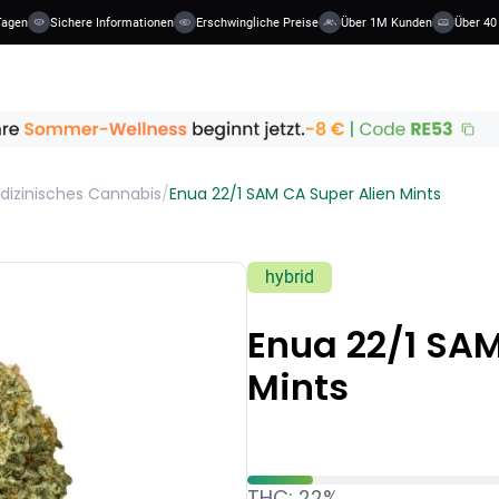
agen
Sichere Informationen
Erschwingliche Preise
Über 1M Kunden
Über 40 
dizinisches Cannabis
/
Enua 22/1 SAM CA Super Alien Mints
hybrid
Enua 22/1 SAM
Mints
THC: 22%