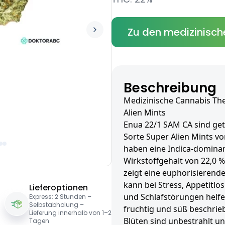
Zu den medizinisch
Beschreibung
Medizinische Cannabis Th
Alien Mints
Enua 22/1 SAM CA sind get
Sorte Super Alien Mints v
haben eine Indica-domina
Wirkstoffgehalt von 22,0 %
zeigt eine euphorisieren
kann bei Stress, Appetitlo
Lieferoptionen
und Schlafstörungen helfe
Express: 2 Stunden –
Selbstabholung –
fruchtig und süß beschrie
Lieferung innerhalb von 1–2
Blüten sind unbestrahlt und
Tagen