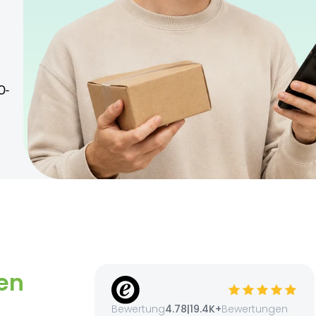
O-
en
Bewertung
4.78
|
19.4K+
Bewertungen