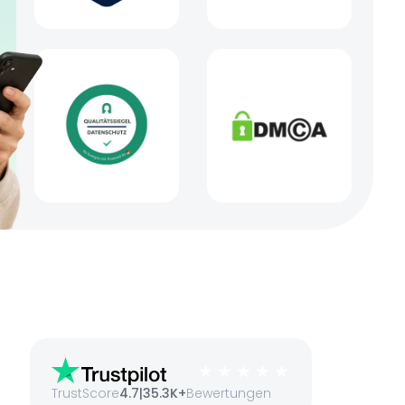
TrustScore
4.7
|
35.3K+
Bewertungen