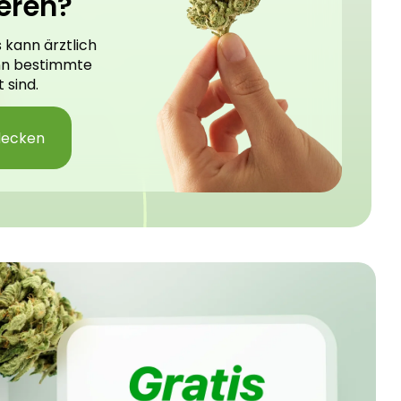
eren?
 kann ärztlich
nn bestimmte
 sind.
decken