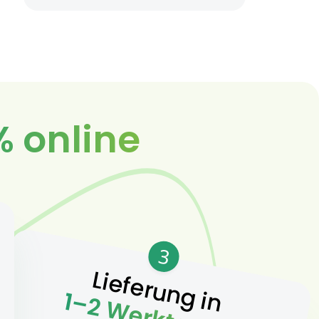
% online
3
Lieferung in
1–2 Werktagen.