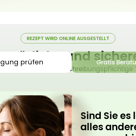
REZEPT WIRD ONLINE AUSGESTELLT
 natürliche und siche
igung prüfen
Gratis Berat
sches Cannabis – verschreibungspflichtige 
Sind Sie es l
alles ander