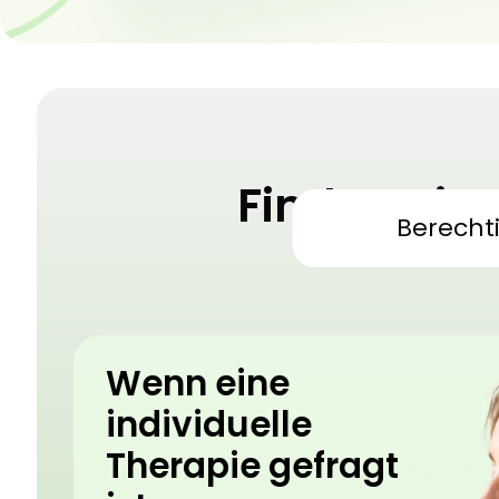
Finden Sie
Berecht
Medizini
Wenn eine
individuelle
Therapie gefragt