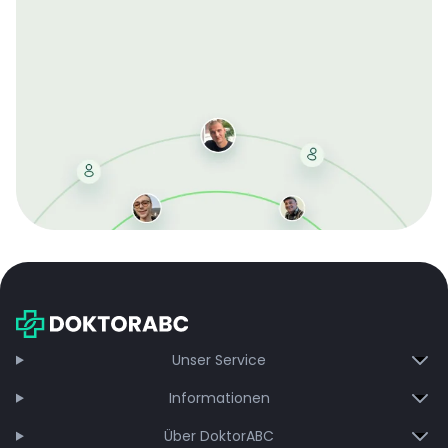
Mit der kostenlosen DMCC-Mitgliedschaft sparen Sie
bei jeder Bestellung, erhalten schnelle Lieferung und
exklusive Updates – dauerhaft ohne Gebühren.
Jetzt beitreten
Unser Service
Informationen
Über DoktorABC