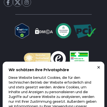
Wir schätzen Ihre Privatsphäre
Diese Website benutzt Cookies, die für den
Doktorabc.com ist eine Vermittlungsplattform. Doktorabc ist ausdrücklich
technischen Betrieb der Website erforderlich sind
keine Internetapotheke. Doktorabc bietet keine Medikamente oder
sonstige Produkte an oder liefert diese. Jegliche Informationen zu
und stets gesetzt werden. Andere Cookies, um
Produkten, Medikamenten und Preisen auf der Internetseite beinhalten
Inhalte und Anzeigen zu personalisieren und die
kein Angebot von Doktorabc an Sie. Für die Einhaltung der in Ihrem Land
geltenden Gesetze und sonstigen Rechtsvorschriften sind Sie als Nutzer
Zugriffe auf unsere Website zu analysieren, werden
selbst verantwortlich. Die Nutzung unseres Services auf Doktorabc durch
nur mit Ihrer Zustimmung gesetzt. Außerdem geben
Sie erfolgt auf eigenes Risiko und in eigener Verantwortung. Sie erklären,
diese Internetseite aus eigener Initiative zu besuchen und zu nutzen.
wir Informationen zu Ihrer Verwendung unserer