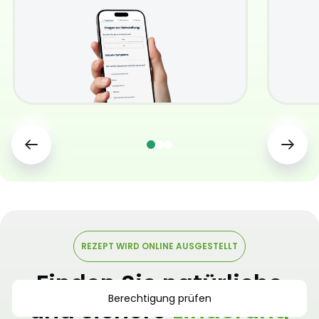
REZEPT WIRD ONLINE AUSGESTELLT
Finden Sie natürliche
Berechtigung prüfen
und sichere
Linderung