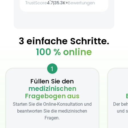
TrustScore
4.7
|
35.3K+
Bewertungen
3 einfache Schritte.
100 % online
1
Füllen Sie den
medizinischen
Fragebogen aus
Starten Sie die Online-Konsultation und
Der beh
beantworten Sie die medizinischen
und s
Fragen.