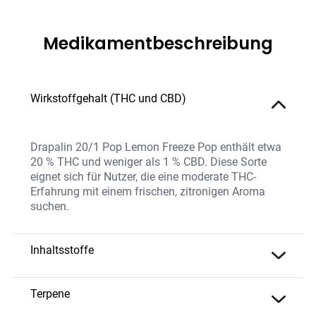
Medikamentbeschreibung
Wirkstoffgehalt (THC und CBD)
Drapalin 20/1 Pop Lemon Freeze Pop enthält etwa
20 % THC und weniger als 1 % CBD. Diese Sorte
eignet sich für Nutzer, die eine moderate THC-
Erfahrung mit einem frischen, zitronigen Aroma
suchen.
Inhaltsstoffe
Die Sorte kombiniert eine moderate THC-
Konzentration mit natürlichen Terpenen, die das
Terpene
süßlich-zitronige Aroma und die vielseitige Wirkung