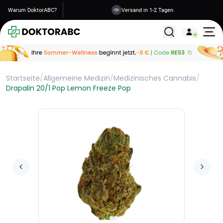
Warum DoktorABC?
Versand in 1-2 Tagen
Alle Behandlunge
Startseite
/
Allgemeine Medizin
/
Medizinisches Cannabis
/
Drapalin 20/1 Pop Lemon Freeze Pop