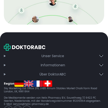
Mit der kostenlosen DMCC-Mitgliedschaft sparen Sie
bei jeder Bestellung, erhalten schnelle Lieferung und
exklusive Updates – dauerhaft ohne Gebühren.
Jetzt beitreten
Unser Service
Informationen
Über DoktorABC
Region
Sky Marketing Ltd. Office 219, LABS Atrium Stables Market Chalk Farm Road
London, UK, NW1 8AH
Die Medikamente werden von Helix Pharmacy B.V, Sourethweg 7Z 6422 PC
Heerlen, Niederlande, mit der Handelsregisternummer 81205864 abgegeben.
E-Mail:
service@helix-pharmacy.de