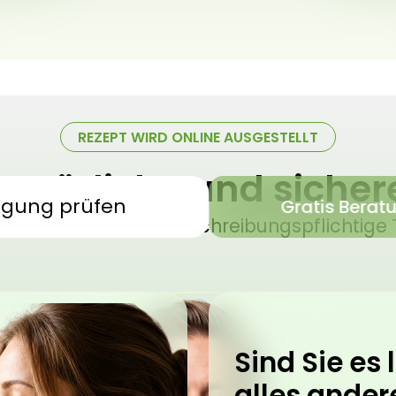
REZEPT WIRD ONLINE AUSGESTELLT
 natürliche und siche
igung prüfen
Gratis Berat
sches Cannabis – verschreibungspflichtige 
Sind Sie es l
alles ander