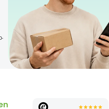
O-
en