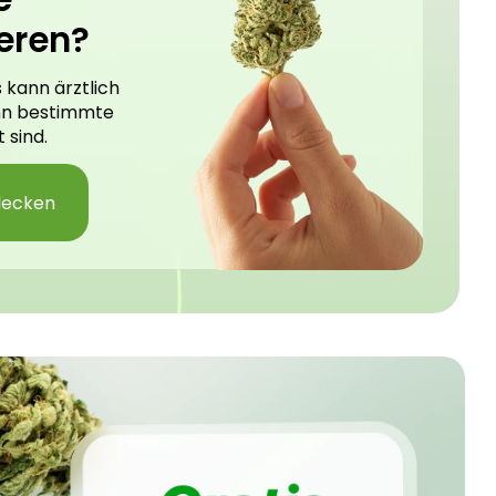
eren?
 kann ärztlich
nn bestimmte
 sind.
decken