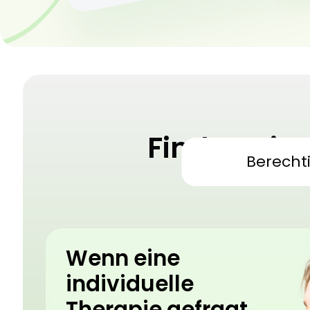
Finden Sie
Berecht
Medizini
Wenn eine
individuelle
Therapie gefragt