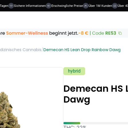
Tagen
Sichere Informationen
Erschwingliche Preise
Über 1M Kunden
Über 40
dizinisches Cannabis
/
Demecan HS Lean Drop Rainbow Dawg
hybrid
Demecan HS 
Dawg
THC: 22%