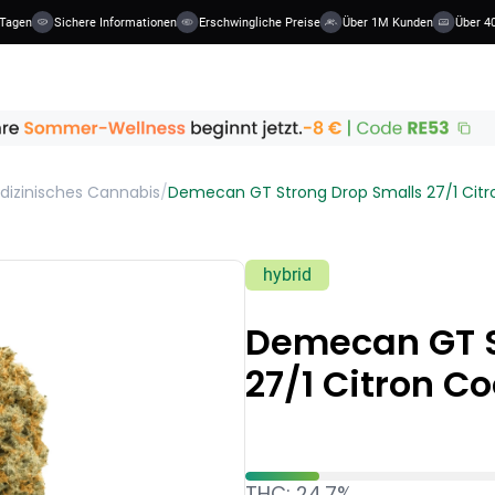
Tagen
Sichere Informationen
Erschwingliche Preise
Über 1M Kunden
Über 40
dizinisches Cannabis
/
Demecan GT Strong Drop Smalls 27/1 Citro
hybrid
Demecan GT S
27/1 Citron C
THC: 24.7%