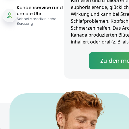
Farnesen und Linalool enth
euphorisierende, glückli
Kundenservice rund
um die Uhr
Wirkung und kann bei Str
Schnelle medizinische
Schlafproblemen, Kopfsch
Beratung
Schmerzen helfen. Das Arom
Kanada produzierten Blüt
inhaliert oder oral (z. B. 
Zu den me