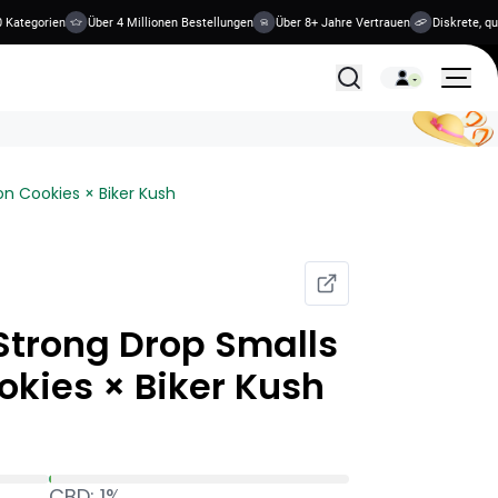
 Kategorien
Über 4 Millionen Bestellungen
Über 8+ Jahre Vertrauen
Diskrete, qu
Alle Behandlungen
n Cookies × Biker Kush
trong Drop Smalls
ookies × Biker Kush
CBD: 1%