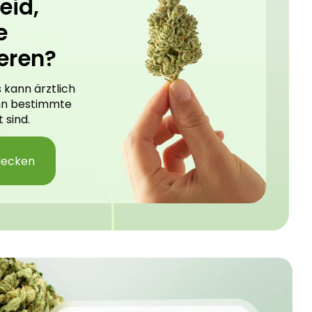
eid,
e
eren?
 kann ärztlich
nn bestimmte
 sind.
decken