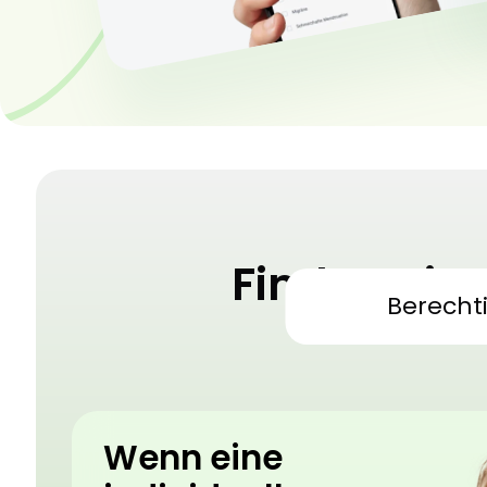
Finden Sie
Berecht
Medizini
Wenn eine