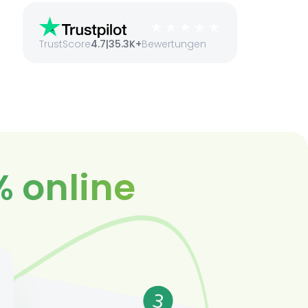
TrustScore
4.7
|
35.3K+
Bewertungen
% online
3