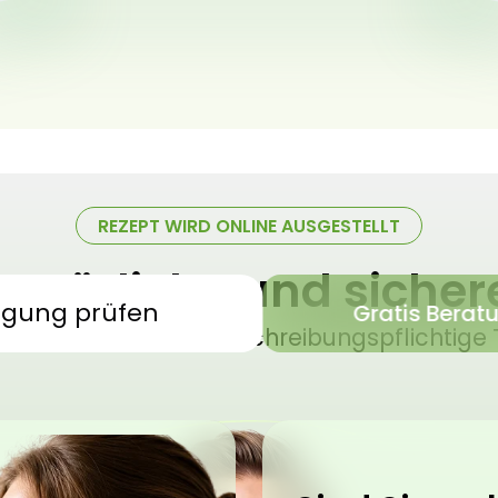
REZEPT WIRD ONLINE AUSGESTELLT
 natürliche und siche
igung prüfen
Gratis Berat
sches Cannabis – verschreibungspflichtige 