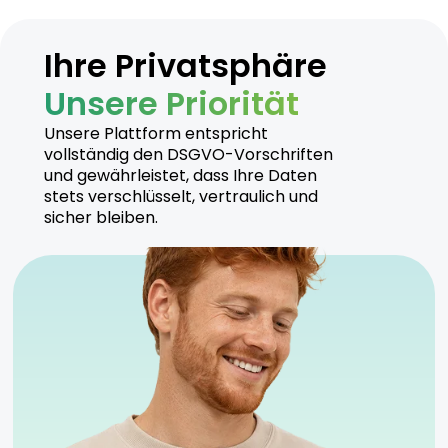
Süß
Zitrus
Ihre Privatsphäre
Unsere Priorität
Hersteller
Unsere Plattform entspricht
vollständig den DSGVO-Vorschriften
Demecan stellt qualitativ hochwertige
und gewährleistet, dass Ihre Daten
Cannabisprodukte her, die regelmäßig auf ihre
stets verschlüsselt, vertraulich und
Reinheit und Wirksamkeit überprüft werden.
sicher bleiben.
Sicherheitshinweise
Kühl und trocken lagern, fern von direktem
Sonnenlicht.
Anwendung unter ärztlicher Aufsicht empfohlen.
Aufgrund des THC-Gehalts nur für erfahrene
Anwender geeignet.