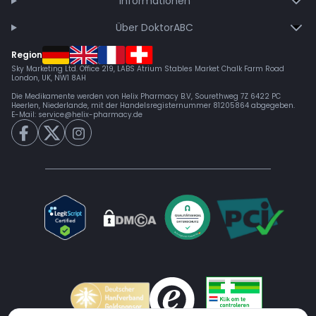
Informationen
Über DoktorABC
Region
Sky Marketing Ltd. Office 219, LABS Atrium Stables Market Chalk Farm Road
London, UK, NW1 8AH
Die Medikamente werden von Helix Pharmacy B.V, Sourethweg 7Z 6422 PC
Heerlen, Niederlande, mit der Handelsregisternummer 81205864 abgegeben.
E-Mail:
service@helix-pharmacy.de