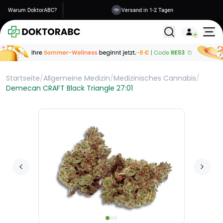
Warum DoktorABC?
Versand in 1-2 Tagen
Alle Behandlunge
Startseite
/
Allgemeine Medizin
/
Medizinisches Cannabis
/
Demecan CRAFT Black Triangle 27:01