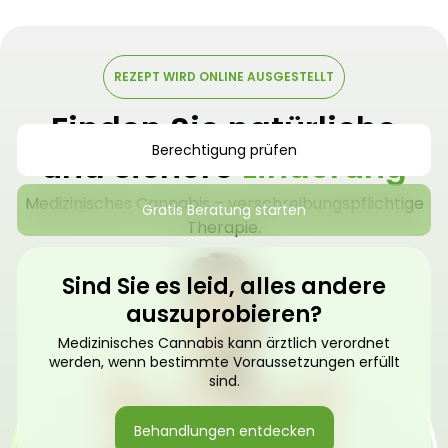
REZEPT WIRD ONLINE AUSGESTELLT
Finden Sie natürliche
Berechtigung prüfen
und sichere
Linderung
Medizinisches Cannabis – verschreibungspflichtige
Gratis Beratung starten
Therapie.
Sind Sie es leid, alles andere
auszuprobieren?
Medizinisches Cannabis kann ärztlich verordnet
werden, wenn bestimmte Voraussetzungen erfüllt
sind.
Behandlungen entdecken