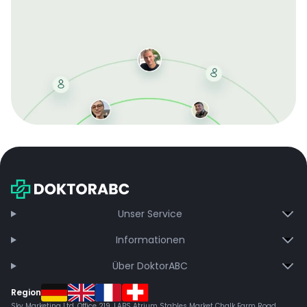
Mit der kostenlosen DMCC-Mitgliedschaft sparen Sie
bei jeder Bestellung, erhalten schnelle Lieferung und
exklusive Updates – dauerhaft ohne Gebühren.
Jetzt beitreten
Unser Service
Informationen
Über DoktorABC
Region
Sky Marketing Ltd. Office 219, LABS Atrium Stables Market Chalk Farm Road