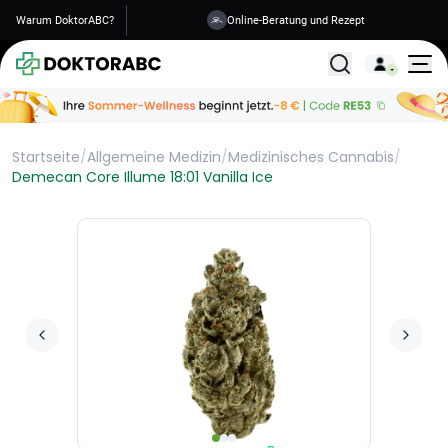
Warum DoktorABC?
Versand in 1-2 Tagen
Alle Behandlunge
Startseite
/
Allgemeine Medizin
/
Medizinisches Cannabis
/
Demecan Core Illume 18:01 Vanilla Ice