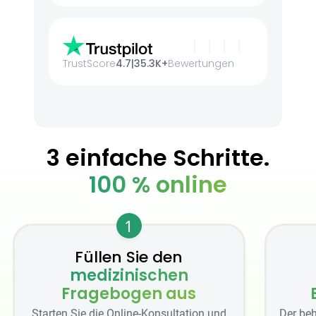
TrustScore
4.7
|
35.3K+
Bewertungen
3 einfache Schritte.
100 % online
1
Füllen Sie den
medizinischen
Fragebogen aus
Starten Sie die Online-Konsultation und
Der beh