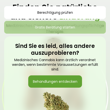
Finden Sie natürliche
Berechtigung prüfen
und sichere
Linderung
Medizinisches Cannabis – verschreibungspflichtige
Gratis Beratung starten
Therapie.
Sind Sie es leid, alles andere
auszuprobieren?
Medizinisches Cannabis kann ärztlich verordnet
werden, wenn bestimmte Voraussetzungen erfüllt
sind.
Behandlungen entdecken