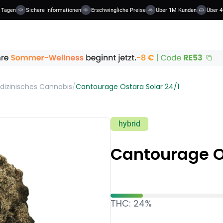
 Tagen
Sichere Informationen
Erschwingliche Preise
Über 1M Kunden
Über 40
dizinisches Cannabis
/
Cantourage Ostara Solar 24/1
hybrid
Cantourage Os
THC: 24%