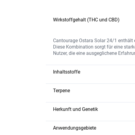
Wirkstoffgehalt (THC und CBD)
Cantourage Ostara Solar 24/1 enthält
Diese Kombination sorgt für eine sta
Nutzer, die eine ausgeglichene Erfahr
Inhaltsstoffe
Die Blüten bestehen aus einer hohen
Terpenen. Cantourage Ostara Solar 24/1
Terpene
Anwendung zu gewährleisten.
Limonen: Frische Zitrusnoten, die d
Myrcen: Fördert Entspannung und hi
Herkunft und Genetik
Caryophyllen: Verleiht würzige Ar
Cantourage Ostara Solar 24/1 ist eine
Diese Sorte zeichnet sich durch ihre a
Anwendungsgebiete