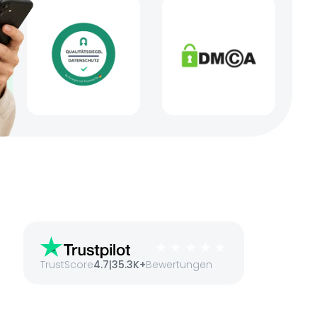
TrustScore
4.7
|
35.3K+
Bewertungen