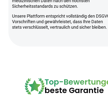
Sicherheitsh
medizinischen Daten nach den höchsten
Sicherheitsstandards zu schützen.
Unsere Plattform entspricht vollständig den DSGV
Kühl und trocken lagern, fern von d
Vorschriften und gewährleistet, dass Ihre Daten
Anwendung unter ärztlicher Aufsich
stets verschlüsselt, vertraulich und sicher bleiben.
Aufgrund des THC-Gehalts nur für e
Top-Bewertung
beste Garantie