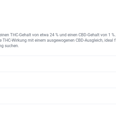
 einen THC-Gehalt von etwa 24 % und einen CBD-Gehalt von 1 %.
rke THC-Wirkung mit einem ausgewogenen CBD-Ausgleich, ideal f
ung suchen.
 THC-Konzentration und einer ausgewogenen Mischung aus CBD
 wird ohne Zusatzstoffe hergestellt, um eine reine und natürli
ie Stimmung aufhellen.
lft bei der Schmerzlinderung.
omen und hat entzündungshemmende Eigenschaften.
 Hybrid-Sorte, die aus ausgewählten Genetiken hervorgegangen i
usgeglichene Wirkung und ihr frisches, zitrusartiges Aroma aus.