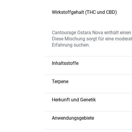
Wirkstoffgehalt (THC und CBD)
Cantourage Ostara Nova enthält einen
Diese Mischung sorgt für eine moderate
Erfahrung suchen.
Inhaltsstoffe
Die Blüten bestehen hauptsächlich a
Aroma und die therapeutische Wirkung
Terpene
Zusatzstoffe produziert.
Limonen: Frische Zitrusnoten, die d
Caryophyllen: Verleiht der Sorte 
Herkunft und Genetik
Myrcen: Fördert Entspannung und ha
Cantourage Ostara Nova ist eine Hybr
entstanden ist. Diese Sorte hat ein a
Anwendungsgebiete
bietet eine sanfte Wirkung.
Diese Sorte wird häufig bei Stress, A