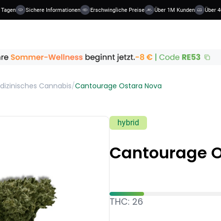
 Tagen
Sichere Informationen
Erschwingliche Preise
Über 1M Kunden
Über 40
dizinisches Cannabis
/
Cantourage Ostara Nova
hybrid
Cantourage O
THC: 26