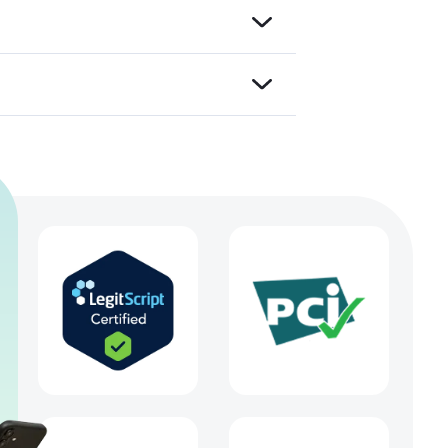
ist
hohe