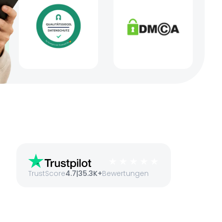
TrustScore
4.7
|
35.3K+
Bewertungen