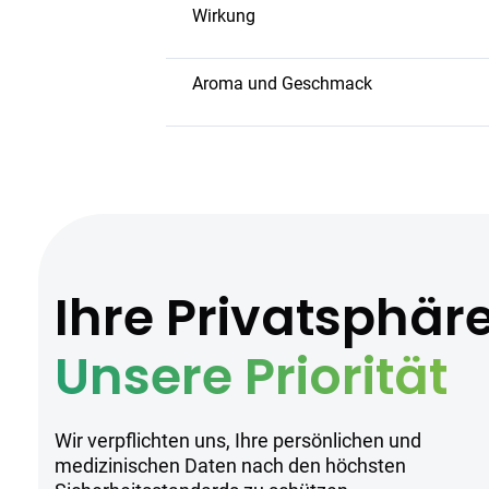
sowohl für den Tag als auch für den A
Wirkung
Cantourage Ostara Nova sorgt für eine
klar bleibt. Sie eignet sich für Nutzer,
Aroma und Geschmack
Zitrus
Süß
Erdig
Hersteller
Ihre Privatsphär
Cantourage setzt auf nachhaltige Anb
Unsere Priorität
Produktqualität zu gewährleisten.
Wir verpflichten uns, Ihre persönlichen und
Sicherheitsh
medizinischen Daten nach den höchsten