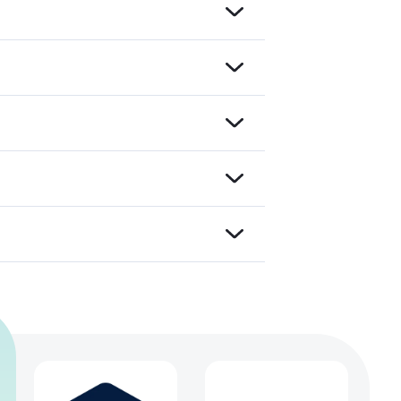
ts
 für