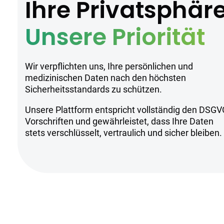
Ihre Privatsphär
Cantourage produziert Pavé S1 unter h
Anwendung zu gewährleisten.
Unsere Priorität
Sicherheitsh
Wir verpflichten uns, Ihre persönlichen und
medizinischen Daten nach den höchsten
Sicherheitsstandards zu schützen.
Kühl und trocken lagern
Unsere Plattform entspricht vollständig den DSGV
Nur für erfahrene Nutzer geeignet
Vorschriften und gewährleistet, dass Ihre Daten
Anwendung unter ärztlicher Aufsic
stets verschlüsselt, vertraulich und sicher bleiben.