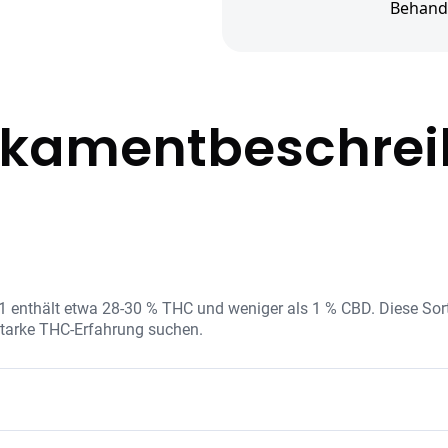
Behand
kamentbeschre
 enthält etwa 28-30 % THC und weniger als 1 % CBD. Diese Sor
e starke THC-Erfahrung suchen.
nzentration mit natürlichen Terpenen, die das cremige, süße A