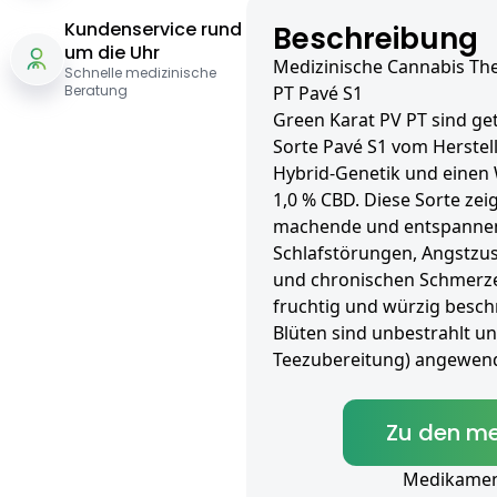
Kundenservice rund
Beschreibung
um die Uhr
Medizinische Cannabis Th
Schnelle medizinische
Beratung
PT Pavé S1
Green Karat PV PT sind get
Sorte Pavé S1 vom Herstel
Hybrid-Genetik und einen 
1,0 % CBD. Diese Sorte zeig
machende und entspannen
Schlafstörungen, Angstzus
und chronischen Schmerzen
fruchtig und würzig besch
Blüten sind unbestrahlt und
Teezubereitung) angewend
Zu den me
Medikament