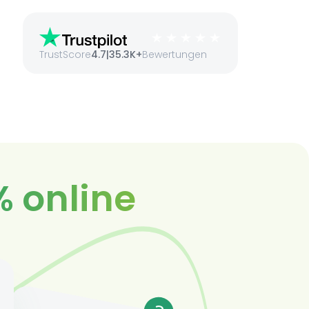
TrustScore
4.7
|
35.3K+
Bewertungen
% online