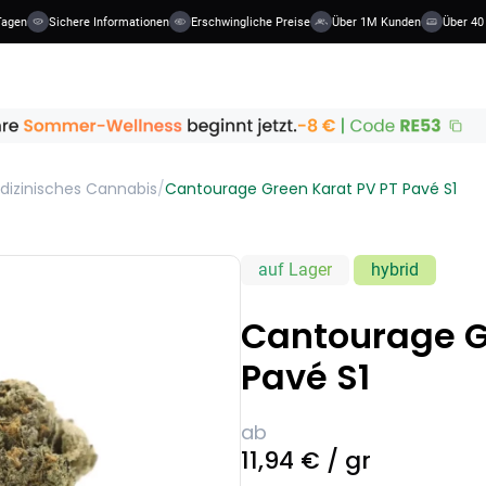
agen
Sichere Informationen
Erschwingliche Preise
Über 1M Kunden
Über 40 
dizinisches Cannabis
/
Cantourage Green Karat PV PT Pavé S1
auf Lager
hybrid
Cantourage G
Pavé S1
ab
11,94 € / gr