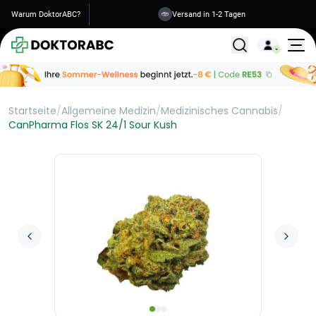
Warum DoktorABC?
Versand in 1-2 Tagen
Alle Behandlunge
Startseite
/
Allgemeine Medizin
/
Medizinisches Cannabis
/
CanPharma Flos SK 24/1 Sour Kush