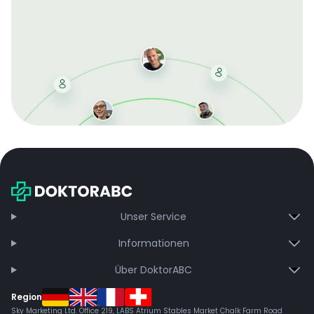
Mit der kostenlosen DMCC-Mitgliedschaft sparen Sie
bei jeder Bestellung, erhalten schnelle Lieferung und
exklusive Updates – dauerhaft ohne Gebühren.
Jetzt beitreten
Unser Service
Informationen
Über DoktorABC
Region
Sky Marketing Ltd. Office 219, LABS Atrium Stables Market Chalk Farm Road