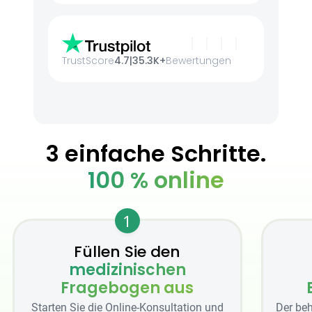
TrustScore
4.7
|
35.3K+
Bewertungen
3 einfache Schritte.
100 % online
1
Füllen Sie den
medizinischen
Fragebogen aus
Starten Sie die Online-Konsultation und
Der beh