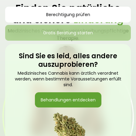
Finden Sie natürliche
Berechtigung prüfen
und sichere
Linderung
Medizinisches Cannabis – verschreibungspflichtige
Gratis Beratung starten
Therapie.
Sind Sie es leid, alles andere
auszuprobieren?
Medizinisches Cannabis kann ärztlich verordnet
werden, wenn bestimmte Voraussetzungen erfüllt
sind.
Behandlungen entdecken