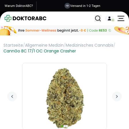
Warum DoktorABC?
Versand in 1-2 Tagen
Alle Behandlunge
Startseite
/
Allgemeine Medizin
/
Medizinisches Cannabis
/
CannGo BC 17/1 OC Orange Crasher