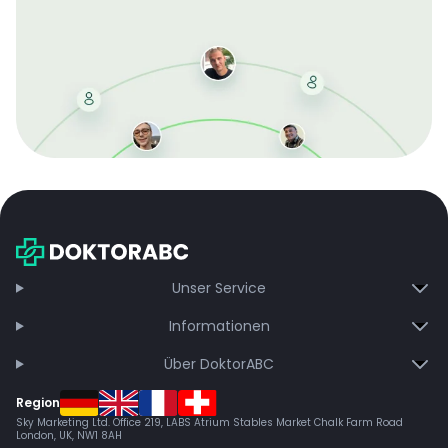
Mit der kostenlosen DMCC-Mitgliedschaft sparen Sie
bei jeder Bestellung, erhalten schnelle Lieferung und
exklusive Updates – dauerhaft ohne Gebühren.
Jetzt beitreten
Unser Service
Informationen
Über DoktorABC
Region
Sky Marketing Ltd. Office 219, LABS Atrium Stables Market Chalk Farm Road
London, UK, NW1 8AH