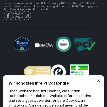
Die Medikamente werden von Helix Pharmacy B.V, Sourethweg 7Z 6422 PC
Heerlen, Niederlande, mit der Handelsregisternummer 81205864 abgegeben.
E-Mail:
service@helix-pharmacy.de
Wir schätzen Ihre Privatsphäre
Diese Website benutzt Cookies, die für den
Doktorabc.com ist eine Vermittlungsplattform. Doktorabc ist ausdrücklich
technischen Betrieb der Website erforderlich sind
keine Internetapotheke. Doktorabc bietet keine Medikamente oder
sonstige Produkte an oder liefert diese. Jegliche Informationen zu
und stets gesetzt werden. Andere Cookies, um
Produkten, Medikamenten und Preisen auf der Internetseite beinhalten
Inhalte und Anzeigen zu personalisieren und die
kein Angebot von Doktorabc an Sie. Für die Einhaltung der in Ihrem Land