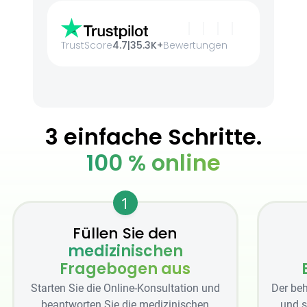
TrustScore
4.7
|
35.3K+
Bewertungen
3 einfache Schritte.
100 % online
1
Füllen Sie den
medizinischen
Fragebogen aus
Starten Sie die Online-Konsultation und
Der beh
beantworten Sie die medizinischen
und s