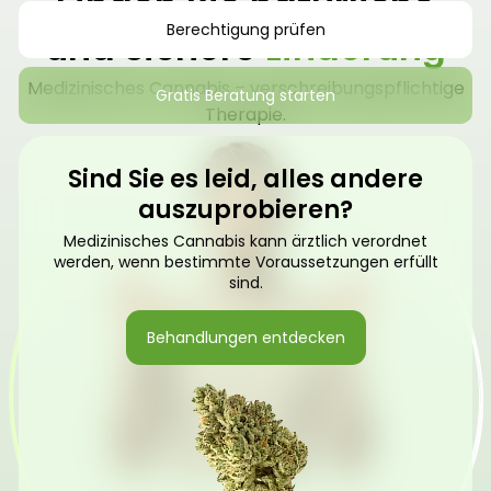
Finden Sie natürliche
Berechtigung prüfen
und sichere
Linderung
Medizinisches Cannabis – verschreibungspflichtige
Gratis Beratung starten
Therapie.
Sind Sie es leid, alles andere
auszuprobieren?
Medizinisches Cannabis kann ärztlich verordnet
werden, wenn bestimmte Voraussetzungen erfüllt
sind.
Behandlungen entdecken