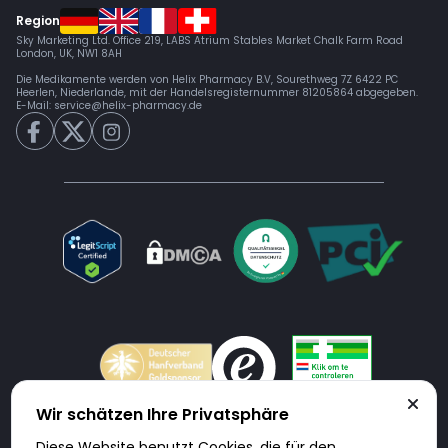
Region
Sky Marketing Ltd. Office 219, LABS Atrium Stables Market Chalk Farm Road
London, UK, NW1 8AH
Die Medikamente werden von Helix Pharmacy B.V, Sourethweg 7Z 6422 PC
Heerlen, Niederlande, mit der Handelsregisternummer 81205864 abgegeben.
E-Mail:
service@helix-pharmacy.de
Wir schätzen Ihre Privatsphäre
Diese Website benutzt Cookies, die für den