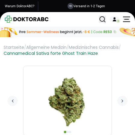
Warum DoktorABC?
Versand in 1-2 Tagen
Alle Behandlunge
Startseite
/
Allgemeine Medizin
/
Medizinisches Cannabis
/
Cannamedical Sativa forte Ghost Train Haze