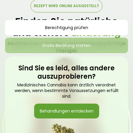
REZEPT WIRD ONLINE AUSGESTELLT
Finden Sie natürliche
Berechtigung prüfen
und sichere
Linderung
Medizinisches Cannabis – verschreibungspflichtige
Gratis Beratung starten
Therapie.
Sind Sie es leid, alles andere
auszuprobieren?
Medizinisches Cannabis kann ärztlich verordnet
werden, wenn bestimmte Voraussetzungen erfüllt
sind.
Behandlungen entdecken