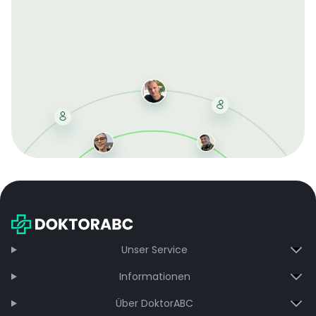
Mit der kostenlosen DMCC-Mitgliedschaft sparen Sie
bei jeder Bestellung, erhalten schnelle Lieferung und
exklusive Updates – dauerhaft ohne Gebühren.
Jetzt beitreten
Unser Service
Informationen
Über DoktorABC