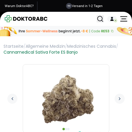
Warum DoktorABC?
Versand in 1-2 Tagen
Alle Behandlunge
Startseite
/
Allgemeine Medizin
/
Medizinisches Cannabis
/
Cannamedical Sativa Forte ES Banjo