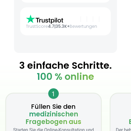
TrustScore
4.7
|
35.3K+
Bewertungen
3 einfache Schritte.
100 % online
1
Füllen Sie den
medizinischen
Fragebogen aus
Starten Sie die Online-Konsultation und
Der beh