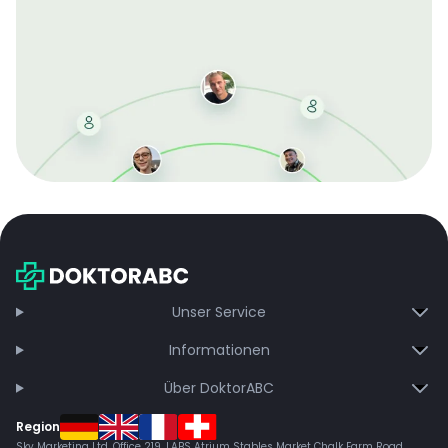
Mit der kostenlosen DMCC-Mitgliedschaft sparen Sie
bei jeder Bestellung, erhalten schnelle Lieferung und
exklusive Updates – dauerhaft ohne Gebühren.
Jetzt beitreten
Unser Service
Informationen
Über DoktorABC
Region
Sky Marketing Ltd. Office 219, LABS Atrium Stables Market Chalk Farm Road