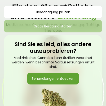
Finden Sie natürliche
Berechtigung prüfen
und sichere
Linderung
Medizinisches Cannabis – verschreibungspflichtige
Gratis Beratung starten
Therapie.
Sind Sie es leid, alles andere
auszuprobieren?
Medizinisches Cannabis kann ärztlich verordnet
werden, wenn bestimmte Voraussetzungen erfüllt
sind.
Behandlungen entdecken