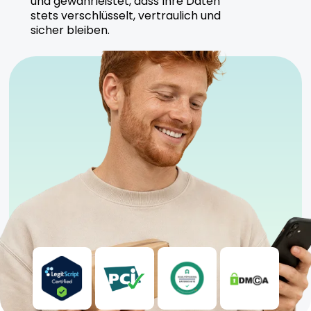
und gewährleistet, dass Ihre Daten
Cannabisprodukte und setzt auf nachhaltige
stets verschlüsselt, vertraulich und
Anbaumethoden. Alle Produkte werden unter
sicher bleiben.
strengen Kontrollen hergestellt.
Sicherheitshinweise
Kühl und trocken lagern, fern von direktem
Sonnenlicht.
Anwendung unter ärztlicher Aufsicht empfohlen.
Geeignet für sowohl erfahrene als auch neue
Anwender.