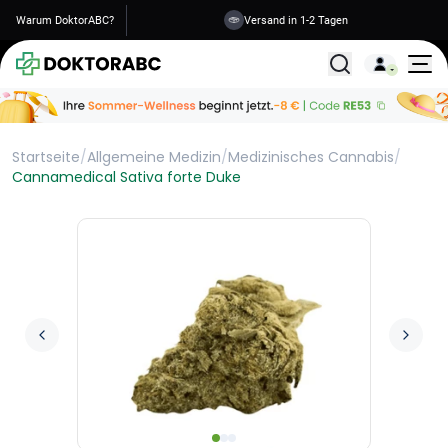
Warum DoktorABC?
Versand in 1-2 Tagen
Alle Behandlunge
Startseite
/
Allgemeine Medizin
/
Medizinisches Cannabis
/
Cannamedical Sativa forte Duke