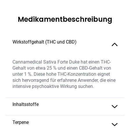
Medikamentbeschreibung
Wirkstoffgehalt (THC und CBD)
Cannamedical Sativa Forte Duke hat einen THC-
Gehalt von etwa 25 % und einen CBD-Gehalt von
unter 1 %. Diese hohe THC-Konzentration eignet
sich hervorragend für erfahrene Anwender, die eine
intensive psychoaktive Wirkung suchen.
Inhaltsstoffe
Die Blüten enthalten eine hohe THC-Konzentration
sowie eine ausgewogene Mischung natürlicher
Terpene
Terpenen, die das Aroma und die therapeutische