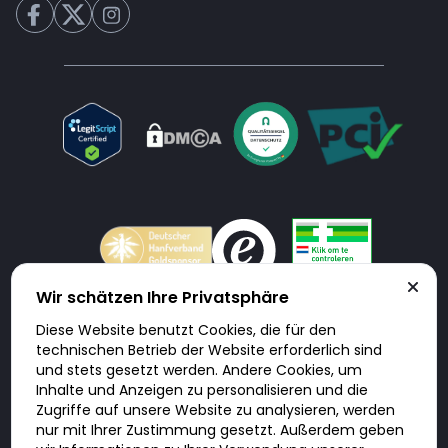
Wir schätzen Ihre Privatsphäre
Diese Website benutzt Cookies, die für den
Doktorabc.com ist eine Vermittlungsplattform. Doktorabc ist ausdrücklich
technischen Betrieb der Website erforderlich sind
keine Internetapotheke. Doktorabc bietet keine Medikamente oder
sonstige Produkte an oder liefert diese. Jegliche Informationen zu
und stets gesetzt werden. Andere Cookies, um
Produkten, Medikamenten und Preisen auf der Internetseite beinhalten
Inhalte und Anzeigen zu personalisieren und die
kein Angebot von Doktorabc an Sie. Für die Einhaltung der in Ihrem Land
geltenden Gesetze und sonstigen Rechtsvorschriften sind Sie als Nutzer
Zugriffe auf unsere Website zu analysieren, werden
selbst verantwortlich. Die Nutzung unseres Services auf Doktorabc durch
nur mit Ihrer Zustimmung gesetzt. Außerdem geben
Sie erfolgt auf eigenes Risiko und in eigener Verantwortung. Sie erklären,
diese Internetseite aus eigener Initiative zu besuchen und zu nutzen.