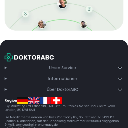
Mit der kostenlosen DMCC-Mitgliedschaft sparen Sie
bei jeder Bestellung, erhalten schnelle Lieferung und
exklusive Updates – dauerhaft ohne Gebühren.
Jetzt beitreten
Unser Service
Informationen
Über DoktorABC
Region
Sky Marketing Ltd. Office 219, LABS Atrium Stables Market Chalk Farm Road
London, UK, NW1 8AH
Die Medikamente werden von Helix Pharmacy B.V, Sourethweg 7Z 6422 PC
Heerlen, Niederlande, mit der Handelsregisternummer 81205864 abgegeben.
E-Mail:
service@helix-pharmacy.de