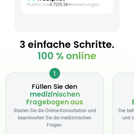
TrustScore
4.7
|
35.3K+
Bewertungen
3 einfache Schritte.
100 % online
1
Füllen Sie den
medizinischen
Fragebogen aus
Starten Sie die Online-Konsultation und
Der beh
beantworten Sie die medizinischen
und s
Fragen.