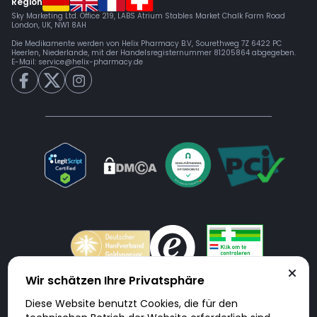
Region
Sky Marketing Ltd. Office 219, LABS Atrium Stables Market Chalk Farm Road
London, UK, NW1 8AH
Die Medikamente werden von Helix Pharmacy B.V, Sourethweg 7Z 6422 PC
Heerlen, Niederlande, mit der Handelsregisternummer 81205864 abgegeben.
E-Mail:
service@helix-pharmacy.de
Wir schätzen Ihre Privatsphäre
Diese Website benutzt Cookies, die für den
Doktorabc.com ist eine Vermittlungsplattform. Doktorabc ist ausdrücklich