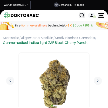
Warum DoktorABC?
Versand in 1-2 Tagen
Alle Behandlunge
Startseite
/
Allgemeine Medizin
/
Medizinisches Cannabis
/
Cannamedical Indica light ZAF Black Cherry Punch