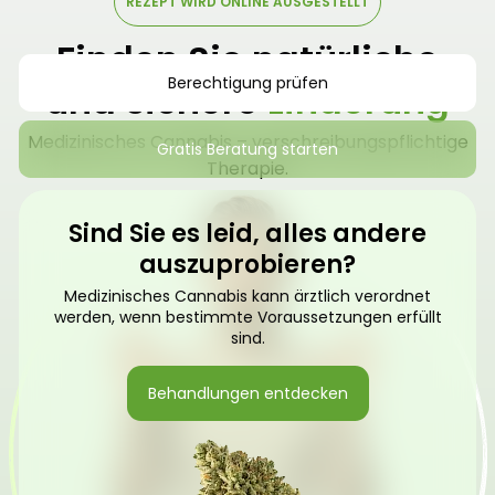
REZEPT WIRD ONLINE AUSGESTELLT
Finden Sie natürliche
Berechtigung prüfen
und sichere
Linderung
Medizinisches Cannabis – verschreibungspflichtige
Gratis Beratung starten
Therapie.
Sind Sie es leid, alles andere
auszuprobieren?
Medizinisches Cannabis kann ärztlich verordnet
werden, wenn bestimmte Voraussetzungen erfüllt
sind.
Behandlungen entdecken