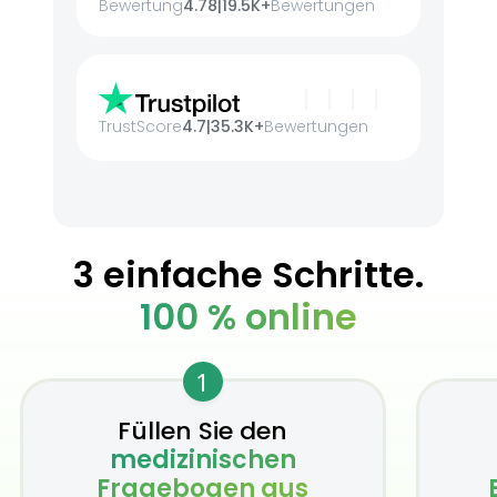
Bewertung
4.78
|
19.5K+
Bewertungen
TrustScore
4.7
|
35.3K+
Bewertungen
3 einfache Schritte.
100 % online
1
Füllen Sie den
medizinischen
Fragebogen aus