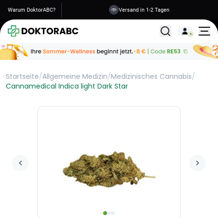
Warum DoktorABC?
Versand in 1-2 Tagen
Alle Behandlunge
Startseite
/
Allgemeine Medizin
/
Medizinisches Cannabis
/
Cannamedical Indica light Dark Star