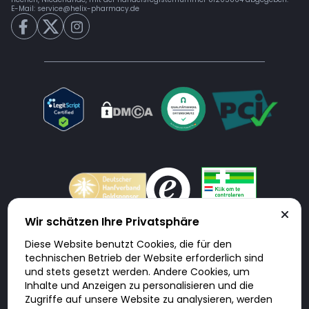
E-Mail:
service@helix-pharmacy.de
Wir schätzen Ihre Privatsphäre
Diese Website benutzt Cookies, die für den
Doktorabc.com ist eine Vermittlungsplattform. Doktorabc ist ausdrücklich
technischen Betrieb der Website erforderlich sind
keine Internetapotheke. Doktorabc bietet keine Medikamente oder
sonstige Produkte an oder liefert diese. Jegliche Informationen zu
und stets gesetzt werden. Andere Cookies, um
Produkten, Medikamenten und Preisen auf der Internetseite beinhalten
Inhalte und Anzeigen zu personalisieren und die
kein Angebot von Doktorabc an Sie. Für die Einhaltung der in Ihrem Land
geltenden Gesetze und sonstigen Rechtsvorschriften sind Sie als Nutzer
Zugriffe auf unsere Website zu analysieren, werden
selbst verantwortlich. Die Nutzung unseres Services auf Doktorabc durch