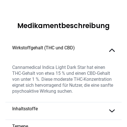
Medikamentbeschreibung
Wirkstoffgehalt (THC und CBD)
Cannamedical Indica Light Dark Star hat einen
THC-Gehalt von etwa 15 % und einen CBD-Gehalt
von unter 1 %. Diese moderate THC-Konzentration
eignet sich hervorragend für Nutzer, die eine sanfte
psychoaktive Wirkung suchen.
Inhaltsstoffe
Die Blüten enthalten eine ausgewogene Mischung
aus THC und natürlichen Terpenen, die das Aroma
Terpene