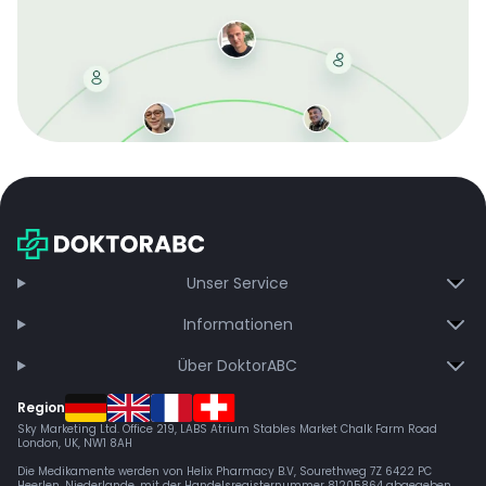
Mit der kostenlosen DMCC-Mitgliedschaft sparen Sie
bei jeder Bestellung, erhalten schnelle Lieferung und
exklusive Updates – dauerhaft ohne Gebühren.
Jetzt beitreten
Unser Service
Informationen
Über DoktorABC
Region
Sky Marketing Ltd. Office 219, LABS Atrium Stables Market Chalk Farm Road
London, UK, NW1 8AH
Die Medikamente werden von Helix Pharmacy B.V, Sourethweg 7Z 6422 PC
Heerlen, Niederlande, mit der Handelsregisternummer 81205864 abgegeben.