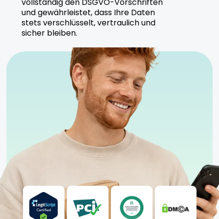
vollständig den DSGVO-Vorschriften
Cannamedical ist bekannt für seine hochwertigen
und gewährleistet, dass Ihre Daten
Cannabisprodukte und setzt auf nachhaltige
stets verschlüsselt, vertraulich und
Anbaumethoden. Alle Produkte werden unter
sicher bleiben.
strengen Kontrollen hergestellt.
Sicherheitshinweise
Kühl und trocken lagern, fern von direktem
Sonnenlicht.
Anwendung unter ärztlicher Aufsicht empfohlen.
Geeignet für sowohl erfahrene als auch neue
Anwender.