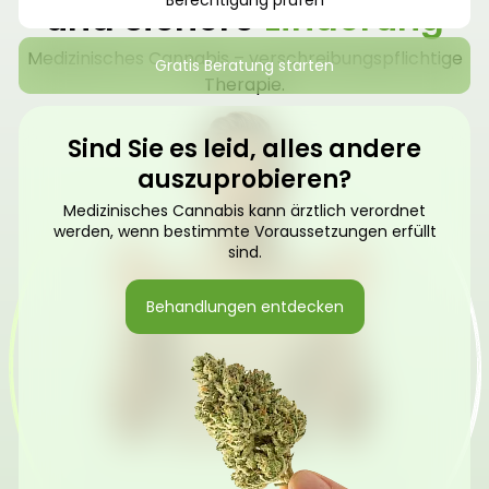
Berechtigung prüfen
und sichere
Linderung
Medizinisches Cannabis – verschreibungspflichtige
Gratis Beratung starten
Therapie.
Sind Sie es leid, alles andere
auszuprobieren?
Medizinisches Cannabis kann ärztlich verordnet
werden, wenn bestimmte Voraussetzungen erfüllt
sind.
Behandlungen entdecken