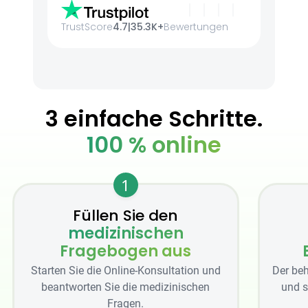
TrustScore
4.7
|
35.3K+
Bewertungen
3 einfache Schritte.
100 % online
1
Füllen Sie den
medizinischen
Fragebogen aus
Starten Sie die Online-Konsultation und
Der beh
beantworten Sie die medizinischen
und s
Fragen.