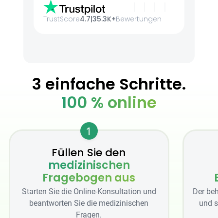
TrustScore
4.7
|
35.3K+
Bewertungen
3 einfache Schritte.
100 % online
1
Füllen Sie den
medizinischen
Fragebogen aus
Starten Sie die Online-Konsultation und
Der beh
beantworten Sie die medizinischen
und s
Fragen.