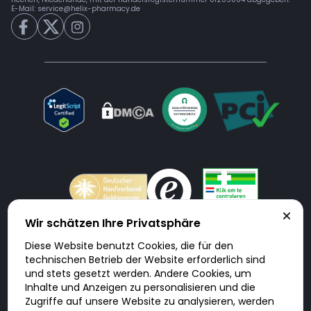
E-Mail:
service@helix-pharmacy.de
Wir schätzen Ihre Privatsphäre
Diese Website benutzt Cookies, die für den
Doktorabc.com ist eine Vermittlungsplattform. Doktorabc ist ausdrücklich
technischen Betrieb der Website erforderlich sind
keine Internetapotheke. Doktorabc bietet keine Medikamente oder
sonstige Produkte an oder liefert diese. Jegliche Informationen zu
und stets gesetzt werden. Andere Cookies, um
Produkten, Medikamenten und Preisen auf der Internetseite beinhalten
Inhalte und Anzeigen zu personalisieren und die
kein Angebot von Doktorabc an Sie. Für die Einhaltung der in Ihrem Land
geltenden Gesetze und sonstigen Rechtsvorschriften sind Sie als Nutzer
Zugriffe auf unsere Website zu analysieren, werden
selbst verantwortlich. Die Nutzung unseres Services auf Doktorabc durch