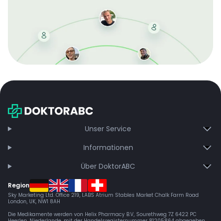
Mit der kostenlosen DMCC-Mitgliedschaft sparen Sie
bei jeder Bestellung, erhalten schnelle Lieferung und
exklusive Updates – dauerhaft ohne Gebühren.
Jetzt beitreten
Unser Service
Informationen
Über DoktorABC
Region
Sky Marketing Ltd. Office 219, LABS Atrium Stables Market Chalk Farm Road
London, UK, NW1 8AH
Die Medikamente werden von Helix Pharmacy B.V, Sourethweg 7Z 6422 PC
Heerlen, Niederlande, mit der Handelsregisternummer 81205864 abgegeben.