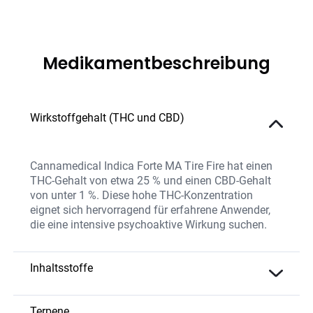
Medikamentbeschreibung
Wirkstoffgehalt (THC und CBD)
Cannamedical Indica Forte MA Tire Fire hat einen
THC-Gehalt von etwa 25 % und einen CBD-Gehalt
von unter 1 %. Diese hohe THC-Konzentration
eignet sich hervorragend für erfahrene Anwender,
die eine intensive psychoaktive Wirkung suchen.
Inhaltsstoffe
Die Blüten enthalten eine hohe THC-Konzentration
sowie eine ausgewogene Mischung natürlicher
Terpene