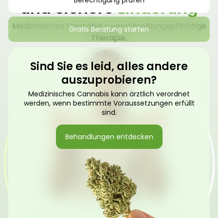
Berechtigung prüfen
und sichere
Linderung
Medizinisches Cannabis – verschreibungspflichtige
Gratis Beratung starten
Therapie.
Sind Sie es leid, alles andere
auszuprobieren?
Medizinisches Cannabis kann ärztlich verordnet
werden, wenn bestimmte Voraussetzungen erfüllt
sind.
Behandlungen entdecken