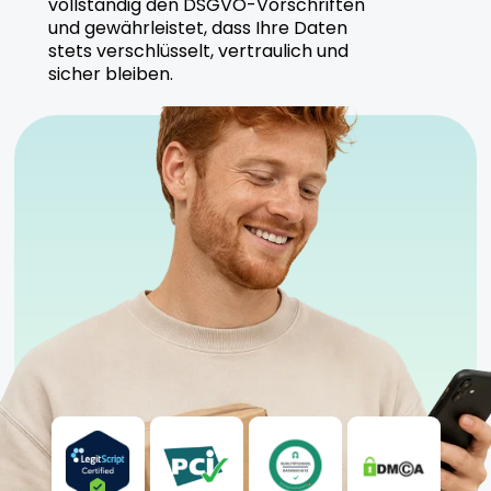
vollständig den DSGVO-Vorschriften
Cannamedical ist bekannt für seine hochwertigen
und gewährleistet, dass Ihre Daten
Cannabisprodukte und setzt auf nachhaltige
stets verschlüsselt, vertraulich und
Anbaumethoden. Alle Produkte werden unter
sicher bleiben.
strengen Kontrollen hergestellt.
Sicherheitshinweise
Kühl und trocken lagern, fern von direktem
Sonnenlicht.
Anwendung unter ärztlicher Aufsicht
empfohlen.
Geeignet für sowohl erfahrene als auch neue
Anwender.