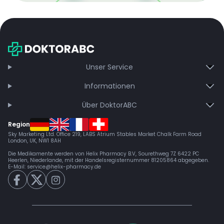
Mit der kostenlosen DMCC-Mitgliedschaft sparen Sie
bei jeder Bestellung, erhalten schnelle Lieferung und
exklusive Updates – dauerhaft ohne Gebühren.
Jetzt beitreten
Unser Service
Informationen
Über DoktorABC
Region
Sky Marketing Ltd. Office 219, LABS Atrium Stables Market Chalk Farm Road
London, UK, NW1 8AH
Die Medikamente werden von Helix Pharmacy B.V, Sourethweg 7Z 6422 PC
Heerlen, Niederlande, mit der Handelsregisternummer 81205864 abgegeben.
E-Mail:
service@helix-pharmacy.de