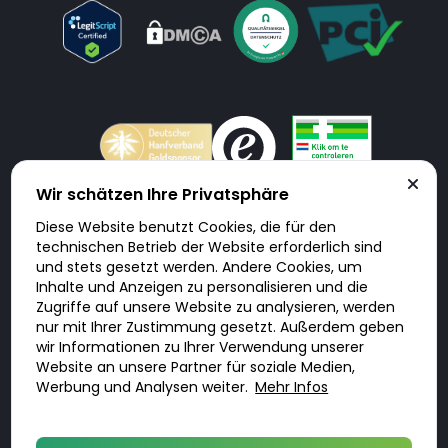
Wir schätzen Ihre Privatsphäre
Diese Website benutzt Cookies, die für den
Doktorabc.com ist eine Vermittlungsplattform. Doktorabc ist ausdrücklich
technischen Betrieb der Website erforderlich sind
keine Internetapotheke. Doktorabc bietet keine Medikamente oder
sonstige Produkte an oder liefert diese. Jegliche Informationen zu
und stets gesetzt werden. Andere Cookies, um
Produkten, Medikamenten und Preisen auf der Internetseite beinhalten
Inhalte und Anzeigen zu personalisieren und die
kein Angebot von Doktorabc an Sie. Für die Einhaltung der in Ihrem Land
geltenden Gesetze und sonstigen Rechtsvorschriften sind Sie als Nutzer
Zugriffe auf unsere Website zu analysieren, werden
selbst verantwortlich. Die Nutzung unseres Services auf Doktorabc durch
nur mit Ihrer Zustimmung gesetzt. Außerdem geben
Sie erfolgt auf eigenes Risiko und in eigener Verantwortung. Sie erklären,
diese Internetseite aus eigener Initiative zu besuchen und zu nutzen.
wir Informationen zu Ihrer Verwendung unserer
Website an unsere Partner für soziale Medien,
Werbung und Analysen weiter.
Mehr Infos
© 2026 DoktorABC.com