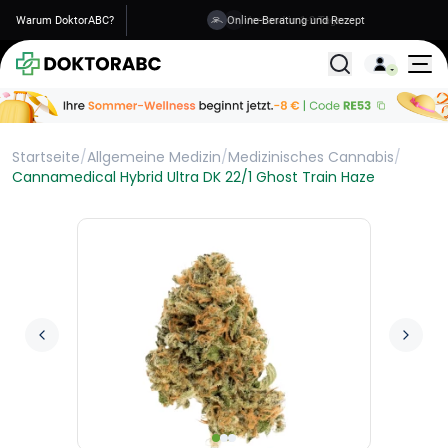
Warum DoktorABC?
Versand in 1-2 Tagen
Alle Behandlunge
Startseite
/
Allgemeine Medizin
/
Medizinisches Cannabis
/
Cannamedical Hybrid Ultra DK 22/1 Ghost Train Haze