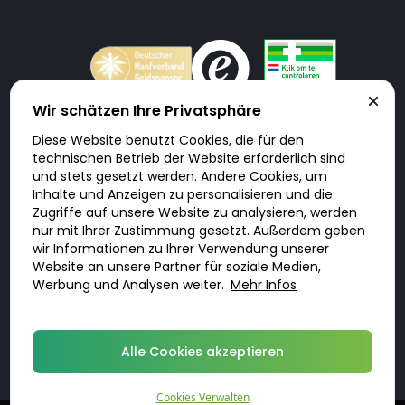
Wir schätzen Ihre Privatsphäre
Diese Website benutzt Cookies, die für den
Doktorabc.com ist eine Vermittlungsplattform. Doktorabc ist ausdrücklich
technischen Betrieb der Website erforderlich sind
keine Internetapotheke. Doktorabc bietet keine Medikamente oder
sonstige Produkte an oder liefert diese. Jegliche Informationen zu
und stets gesetzt werden. Andere Cookies, um
Produkten, Medikamenten und Preisen auf der Internetseite beinhalten
Inhalte und Anzeigen zu personalisieren und die
kein Angebot von Doktorabc an Sie. Für die Einhaltung der in Ihrem Land
geltenden Gesetze und sonstigen Rechtsvorschriften sind Sie als Nutzer
Zugriffe auf unsere Website zu analysieren, werden
selbst verantwortlich. Die Nutzung unseres Services auf Doktorabc durch
nur mit Ihrer Zustimmung gesetzt. Außerdem geben
Sie erfolgt auf eigenes Risiko und in eigener Verantwortung. Sie erklären,
diese Internetseite aus eigener Initiative zu besuchen und zu nutzen.
wir Informationen zu Ihrer Verwendung unserer
Website an unsere Partner für soziale Medien,
Werbung und Analysen weiter.
Mehr Infos
© 2026 DoktorABC.com
Alle Cookies akzeptieren
Cookies Verwalten