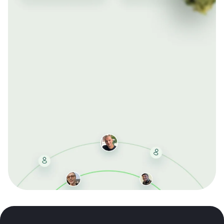
Mit der kostenlosen DMCC-Mitgliedschaft sparen Sie
bei jeder Bestellung, erhalten schnelle Lieferung und
exklusive Updates – dauerhaft ohne Gebühren.