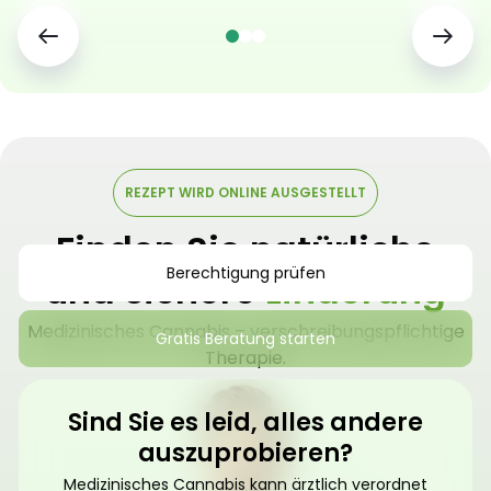
REZEPT WIRD ONLINE AUSGESTELLT
Finden Sie natürliche
Berechtigung prüfen
und sichere
Linderung
Medizinisches Cannabis – verschreibungspflichtige
Gratis Beratung starten
Therapie.
Sind Sie es leid, alles andere
auszuprobieren?
Medizinisches Cannabis kann ärztlich verordnet