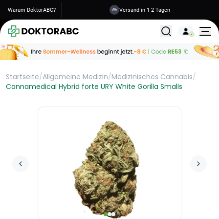
Warum DoktorABC?
Versand in 1-2 Tagen
Alle Behandlunge
Startseite
/
Allgemeine Medizin
/
Medizinisches Cannabis
/
Cannamedical Hybrid forte URY White Gorilla Smalls