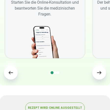
Starten Sie die Online-Konsultation und
Der beh
beantworten Sie die medizinischen
und s
Fragen.
REZEPT WIRD ONLINE AUSGESTELLT