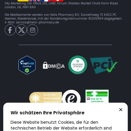
Sky Marketing Ltd. Office 219, LABS Atrium Stables Market Chalk Farm Road
London, UK, NW1 8AH
Die Medikamente werden von Helix Pharmacy B.V, Sourethweg 7Z 6422 PC
Heerlen, Niederlande, mit der Handelsregisternummer 81205864 abgegeben.
E-Mail:
service@helix-pharmacy.de
Wir schätzen Ihre Privatsphäre
Diese Website benutzt Cookies, die für den
Doktorabc.com ist eine Vermittlungsplattform. Doktorabc ist ausdrücklich
technischen Betrieb der Website erforderlich sind
keine Internetapotheke. Doktorabc bietet keine Medikamente oder