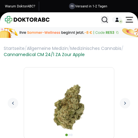
Warum DoktorABC?
Versand in 1-2 Tagen
Alle Behandlunge
Startseite
/
Allgemeine Medizin
/
Medizinisches Cannabis
/
Cannamedical CM 24/1 ZA Zour Apple