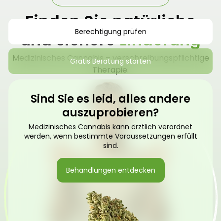
Finden Sie natürliche
Berechtigung prüfen
und sichere
Linderung
Medizinisches Cannabis – verschreibungspflichtige
Gratis Beratung starten
Therapie.
Sind Sie es leid, alles andere
auszuprobieren?
Medizinisches Cannabis kann ärztlich verordnet
werden, wenn bestimmte Voraussetzungen erfüllt
sind.
Behandlungen entdecken