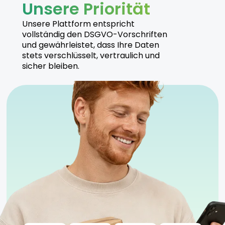
Unsere Priorität
Hersteller
Unsere Plattform entspricht
vollständig den DSGVO-Vorschriften
Cannamedical produziert Zour Apple unter hohen
und gewährleistet, dass Ihre Daten
Qualitätsstandards und setzt auf nachhaltige
stets verschlüsselt, vertraulich und
Anbaumethoden. Alle Produkte werden unter
sicher bleiben.
strengen Kontrollen hergestellt.
Sicherheitshinweise
Kühl und trocken lagern, fern von direktem
Sonnenlicht.
Anwendung unter ärztlicher Aufsicht empfohlen.
Geeignet für sowohl erfahrene als auch neue
Anwender.