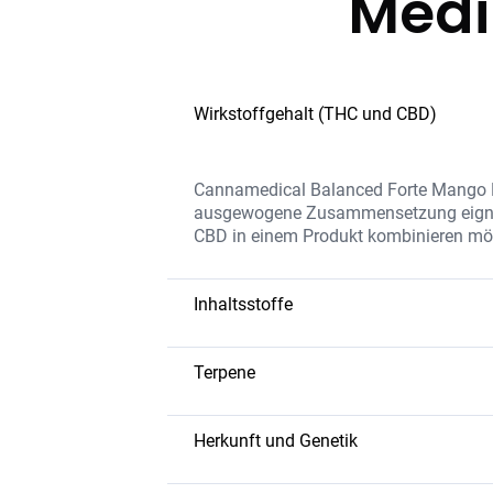
Medi
Wirkstoffgehalt (THC und CBD)
Cannamedical Balanced Forte Mango H
ausgewogene Zusammensetzung eignet 
CBD in einem Produkt kombinieren mö
Inhaltsstoffe
Die Blüten enthalten eine harmonisch
Terpene, die das Aroma und die thera
Terpene
Zusätze verarbeitet.
Myrcen
– bekannt für seine beruhi
Limonen
– bringt frische, zitrusar
Herkunft und Genetik
Caryophyllen
– hat entzündungsh
Mango Haze ist eine Hybrid-Sorte, die 