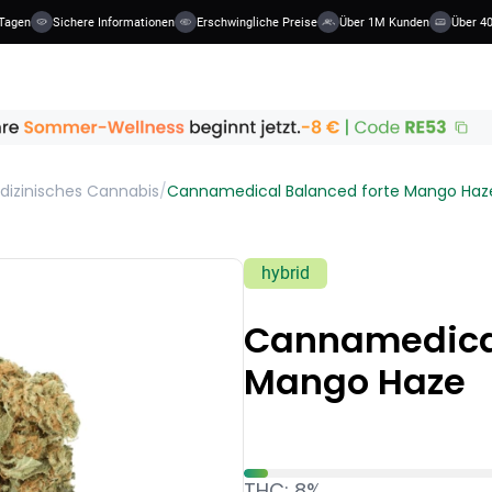
Tagen
Sichere Informationen
Erschwingliche Preise
Über 1M Kunden
Über 40
dizinisches Cannabis
/
Cannamedical Balanced forte Mango Haz
hybrid
Cannamedical
Mango Haze
THC: 8%