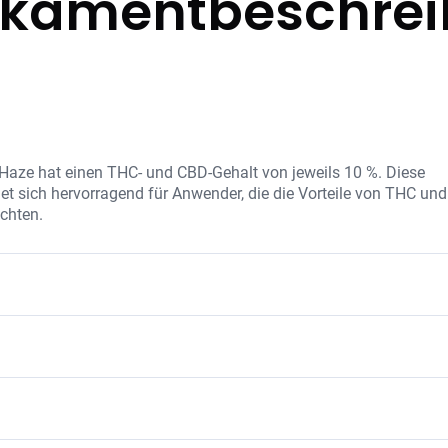
kamentbeschre
aze hat einen THC- und CBD-Gehalt von jeweils 10 %. Diese
sich hervorragend für Anwender, die die Vorteile von THC und
chten.
e Mischung aus THC und CBD sowie eine Vielzahl natürlicher
peutische Wirkung unterstützen. Mango Haze wird ohne künstlic
genden Eigenschaften.
tige Noten und hebt die Stimmung.
emmende Wirkungen.
für ihre fruchtigen und süßen Aromen bekannt ist. Diese Genetik