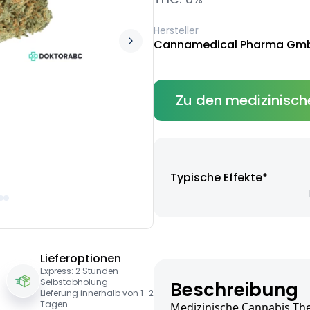
Hersteller
Cannamedical Pharma Gm
Zu den medizinisch
Typische Effekte*
Lieferoptionen
Express: 2 Stunden –
Selbstabholung –
Beschreibung
Lieferung innerhalb von 1–2
Tagen
Medizinische Cannabis Th