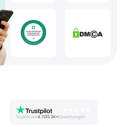
TrustScore
4.7
|
35.3K+
Bewertungen