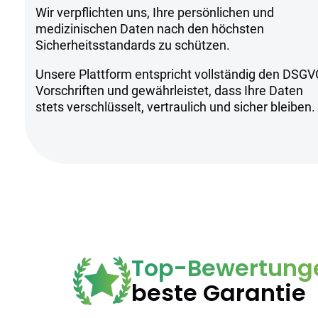
Wir verpflichten uns, Ihre persönlichen und
Sicherheitsh
medizinischen Daten nach den höchsten
Sicherheitsstandards zu schützen.
Unsere Plattform entspricht vollständig den DSGV
Kühl und trocken lagern, fern von d
Vorschriften und gewährleistet, dass Ihre Daten
Anwendung unter ärztlicher Aufsic
stets verschlüsselt, vertraulich und sicher bleiben.
Geeignet für sowohl erfahrene als
Top-Bewertung
beste Garantie