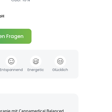
bH
en Fragen
Entspannend
Energetic
Glücklich
erapie mit Cannamedical Balanced