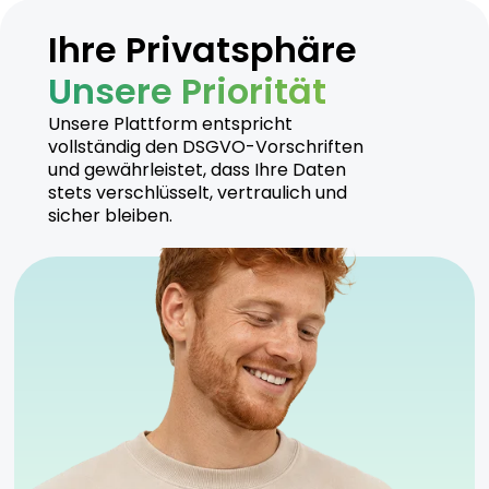
Leichte florale Akzente.
Ihre Privatsphäre
Unsere Priorität
Hersteller
Unsere Plattform entspricht
vollständig den DSGVO-Vorschriften
Cannamedical ist bekannt für seine hochwertigen
und gewährleistet, dass Ihre Daten
Cannabisprodukte und setzt auf nachhaltige
stets verschlüsselt, vertraulich und
Anbaumethoden. Alle Produkte werden unter
sicher bleiben.
strengen Kontrollen hergestellt.
Sicherheitshinweise
Kühl und trocken lagern, fern von direktem
Sonnenlicht.
Anwendung unter ärztlicher Aufsicht
empfohlen.
Geeignet für sowohl erfahrene als auch neue