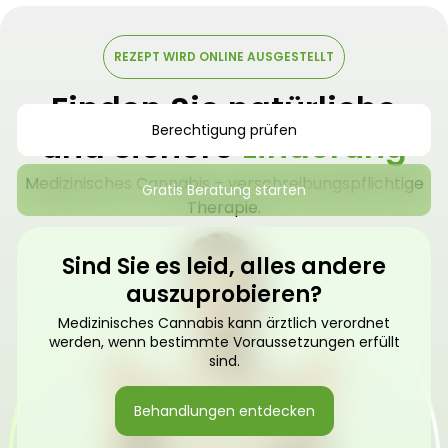
REZEPT WIRD ONLINE AUSGESTELLT
Finden Sie natürliche
Berechtigung prüfen
und sichere
Linderung
Medizinisches Cannabis – verschreibungspflichtige
Gratis Beratung starten
Therapie.
Sind Sie es leid, alles andere
auszuprobieren?
Medizinisches Cannabis kann ärztlich verordnet
werden, wenn bestimmte Voraussetzungen erfüllt
sind.
Behandlungen entdecken