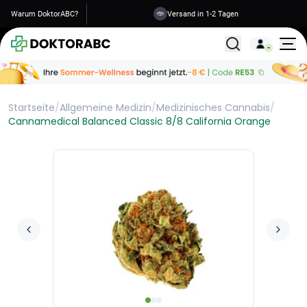
Warum DoktorABC?
Versand in 1-2 Tagen
Alle Behandlunge
Startseite
/
Allgemeine Medizin
/
Medizinisches Cannabis
/
Cannamedical Balanced Classic 8/8 California Orange