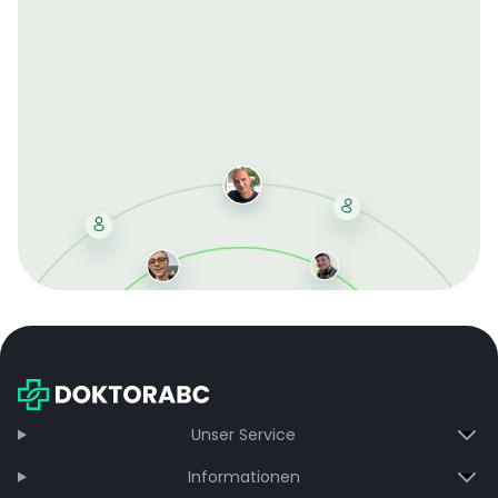
Mit der kostenlosen DMCC-Mitgliedschaft sparen Sie
bei jeder Bestellung, erhalten schnelle Lieferung und
exklusive Updates – dauerhaft ohne Gebühren.
Jetzt beitreten
Unser Service
Informationen