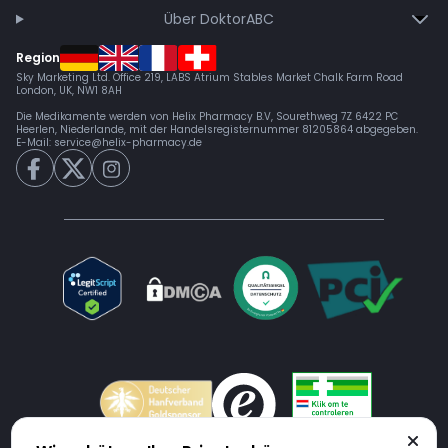
Über DoktorABC
Region
Sky Marketing Ltd. Office 219, LABS Atrium Stables Market Chalk Farm Road
London, UK, NW1 8AH
Die Medikamente werden von Helix Pharmacy B.V, Sourethweg 7Z 6422 PC
Heerlen, Niederlande, mit der Handelsregisternummer 81205864 abgegeben.
E-Mail:
service@helix-pharmacy.de