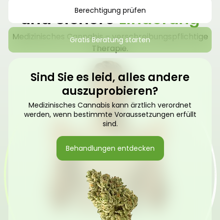
Berechtigung prüfen
und sichere
Linderung
Medizinisches Cannabis – verschreibungspflichtige
Gratis Beratung starten
Therapie.
Sind Sie es leid, alles andere
auszuprobieren?
Medizinisches Cannabis kann ärztlich verordnet
werden, wenn bestimmte Voraussetzungen erfüllt
sind.
Behandlungen entdecken