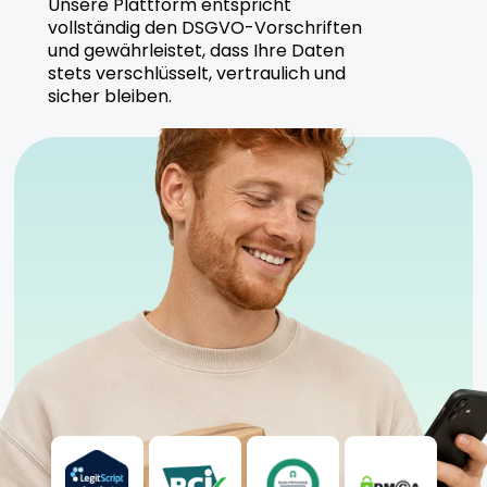
Unsere Plattform entspricht
vollständig den DSGVO-Vorschriften
CannabiStada ist bekannt für seine hochwertigen
und gewährleistet, dass Ihre Daten
Cannabisprodukte und setzt auf nachhaltige
stets verschlüsselt, vertraulich und
Anbaumethoden. Alle Produkte werden unter
sicher bleiben.
strengen Kontrollen hergestellt.
Sicherheitshinweise
Kühl und trocken lagern
Anwendung unter ärztlicher Aufsicht empfohlen
Geeignet für sowohl erfahrene als auch neue
Anwender