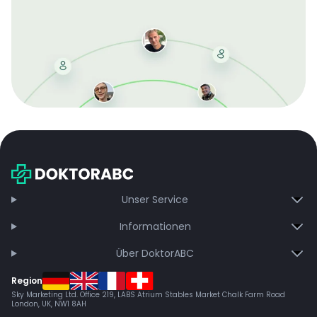
Mit der kostenlosen DMCC-Mitgliedschaft sparen Sie
bei jeder Bestellung, erhalten schnelle Lieferung und
exklusive Updates – dauerhaft ohne Gebühren.
Jetzt beitreten
Unser Service
Informationen
Über DoktorABC
Region
Sky Marketing Ltd. Office 219, LABS Atrium Stables Market Chalk Farm Road
London, UK, NW1 8AH