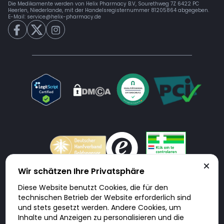
Die Medikamente werden von Helix Pharmacy B.V, Sourethweg 7Z 6422 PC
Heerlen, Niederlande, mit der Handelsregisternummer 81205864 abgegeben.
E-Mail:
service@helix-pharmacy.de
Wir schätzen Ihre Privatsphäre
Diese Website benutzt Cookies, die für den
Doktorabc.com ist eine Vermittlungsplattform. Doktorabc ist ausdrücklich
technischen Betrieb der Website erforderlich sind
keine Internetapotheke. Doktorabc bietet keine Medikamente oder
sonstige Produkte an oder liefert diese. Jegliche Informationen zu
und stets gesetzt werden. Andere Cookies, um
Produkten, Medikamenten und Preisen auf der Internetseite beinhalten
Inhalte und Anzeigen zu personalisieren und die
kein Angebot von Doktorabc an Sie. Für die Einhaltung der in Ihrem Land
geltenden Gesetze und sonstigen Rechtsvorschriften sind Sie als Nutzer