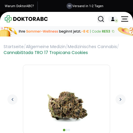
Warum DoktorABC?
Versand in 1-2 Tagen
Alle Behandlunge
Startseite
/
Allgemeine Medizin
/
Medizinisches Cannabis
/
CannabiStada TRO 17 Tropicana Cookies