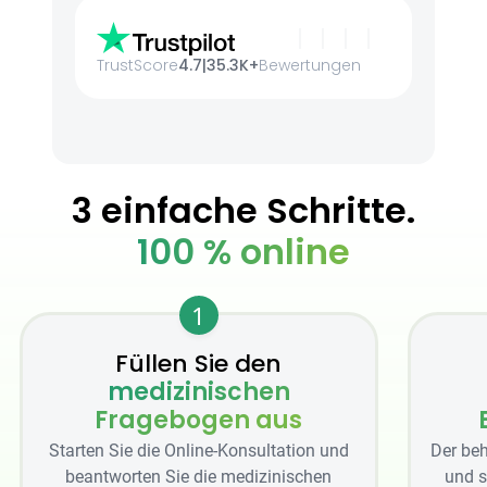
TrustScore
4.7
|
35.3K+
Bewertungen
3 einfache Schritte.
100 % online
1
Füllen Sie den
medizinischen
Fragebogen aus
Starten Sie die Online-Konsultation und
Der beh
beantworten Sie die medizinischen
und s