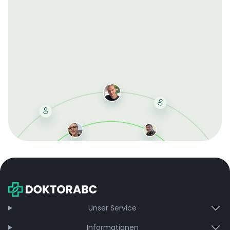
Mit der kostenlosen DMCC-Mitgliedschaft sparen Sie
bei jeder Bestellung, erhalten schnelle Lieferung und
exklusive Updates – dauerhaft ohne Gebühren.
Jetzt beitreten
Unser Service
Informationen