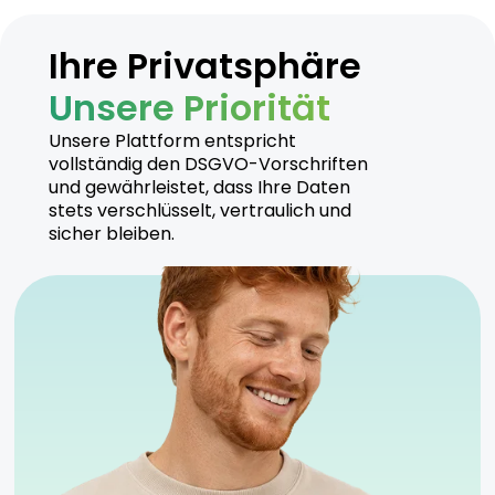
Fruchtige und würzige Untertöne.
Leichte Zitrusnuancen.
Ihre Privatsphäre
Unsere Priorität
Hersteller
Unsere Plattform entspricht
vollständig den DSGVO-Vorschriften
und gewährleistet, dass Ihre Daten
CannabiStada produziert GG Gorilla Glue unter
stets verschlüsselt, vertraulich und
hohen Qualitätsstandards und setzt auf
sicher bleiben.
nachhaltige Anbaumethoden. Alle Produkte werden
unter strengen Kontrollen hergestellt.
Sicherheitshinweise
Kühl und trocken lagern
Anwendung unter ärztlicher Aufsicht empfohlen
Geeignet für sowohl erfahrene als auch neue
Anwender