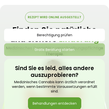
REZEPT WIRD ONLINE AUSGESTELLT
Finden Sie natürliche
Berechtigung prüfen
und sichere
Linderung
Medizinisches Cannabis – verschreibungspflichtige
Gratis Beratung starten
Therapie.
Sind Sie es leid, alles andere
auszuprobieren?
Medizinisches Cannabis kann ärztlich verordnet
werden, wenn bestimmte Voraussetzungen erfüllt
sind.
Behandlungen entdecken