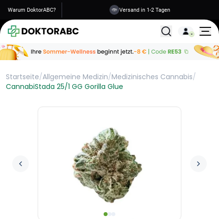
Warum DoktorABC?
Versand in 1-2 Tagen
Alle Behandlunge
Startseite
/
Allgemeine Medizin
/
Medizinisches Cannabis
/
CannabiStada 25/1 GG Gorilla Glue