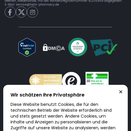
Heerlen, Niederlande, mit der Handelsregisternummer 81205864 abgegeben.
E-Mail:
service@helix-pharmacy.de
Wir schätzen Ihre Privatsphäre
Diese Website benutzt Cookies, die für den
Doktorabc.com ist eine Vermittlungsplattform. Doktorabc ist ausdrücklich
technischen Betrieb der Website erforderlich sind
keine Internetapotheke. Doktorabc bietet keine Medikamente oder
sonstige Produkte an oder liefert diese. Jegliche Informationen zu
und stets gesetzt werden. Andere Cookies, um
Produkten, Medikamenten und Preisen auf der Internetseite beinhalten
Inhalte und Anzeigen zu personalisieren und die
kein Angebot von Doktorabc an Sie. Für die Einhaltung der in Ihrem Land
geltenden Gesetze und sonstigen Rechtsvorschriften sind Sie als Nutzer
Zugriffe auf unsere Website zu analysieren, werden
selbst verantwortlich. Die Nutzung unseres Services auf Doktorabc durch