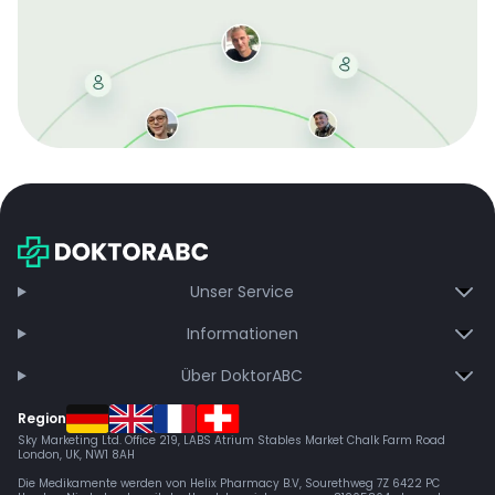
Mit der kostenlosen DMCC-Mitgliedschaft sparen Sie
bei jeder Bestellung, erhalten schnelle Lieferung und
exklusive Updates – dauerhaft ohne Gebühren.
Jetzt beitreten
Unser Service
Informationen
Über DoktorABC
Region
Sky Marketing Ltd. Office 219, LABS Atrium Stables Market Chalk Farm Road
London, UK, NW1 8AH
Die Medikamente werden von Helix Pharmacy B.V, Sourethweg 7Z 6422 PC