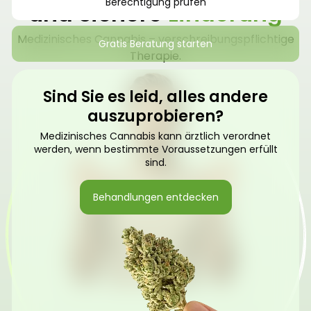
Berechtigung prüfen
und sichere
Linderung
Medizinisches Cannabis – verschreibungspflichtige
Gratis Beratung starten
Therapie.
Sind Sie es leid, alles andere
auszuprobieren?
Medizinisches Cannabis kann ärztlich verordnet
werden, wenn bestimmte Voraussetzungen erfüllt
sind.
Behandlungen entdecken