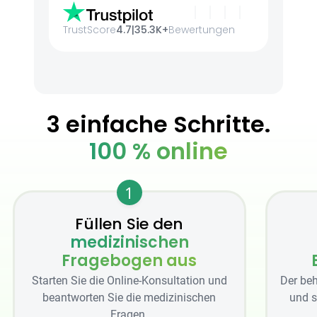
TrustScore
4.7
|
35.3K+
Bewertungen
3 einfache Schritte.
100 % online
1
Füllen Sie den
medizinischen
Fragebogen aus
Starten Sie die Online-Konsultation und
Der beh
beantworten Sie die medizinischen
und s
Fragen.