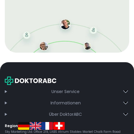
Mit der kostenlosen DMCC-Mitgliedschaft sparen Sie
bei jeder Bestellung, erhalten schnelle Lieferung und
exklusive Updates – dauerhaft ohne Gebühren.
Jetzt beitreten
Unser Service
Informationen
Über DoktorABC
Region
Sky Marketing Ltd. Office 219, LABS Atrium Stables Market Chalk Farm Road