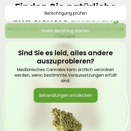
Finden Sie natürliche
Berechtigung prüfen
und sichere
Linderung
Medizinisches Cannabis – verschreibungspflichtige
Gratis Beratung starten
Therapie.
Sind Sie es leid, alles andere
auszuprobieren?
Medizinisches Cannabis kann ärztlich verordnet
werden, wenn bestimmte Voraussetzungen erfüllt
sind.
Behandlungen entdecken