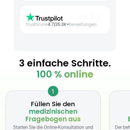
TrustScore
4.7
|
35.3K+
Bewertungen
3 einfache Schritte.
100 % online
1
Füllen Sie den
medizinischen
Fragebogen aus
Starten Sie die Online-Konsultation und
Der beh