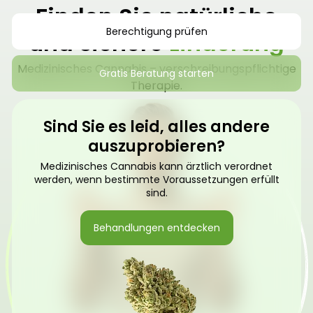
Finden Sie natürliche
Berechtigung prüfen
und sichere
Linderung
Medizinisches Cannabis – verschreibungspflichtige
Gratis Beratung starten
Therapie.
Sind Sie es leid, alles andere
auszuprobieren?
Medizinisches Cannabis kann ärztlich verordnet
werden, wenn bestimmte Voraussetzungen erfüllt
sind.
Behandlungen entdecken