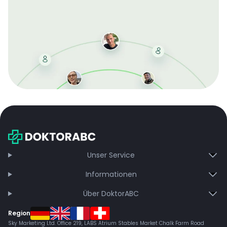
Mit der kostenlosen DMCC-Mitgliedschaft sparen Sie
bei jeder Bestellung, erhalten schnelle Lieferung und
exklusive Updates – dauerhaft ohne Gebühren.
Jetzt beitreten
Unser Service
Informationen
Über DoktorABC
Region
Sky Marketing Ltd. Office 219, LABS Atrium Stables Market Chalk Farm Road