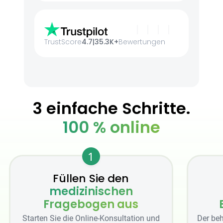
TrustScore
4.7
|
35.3K+
Bewertungen
3 einfache Schritte.
100 % online
1
Füllen Sie den
medizinischen
Fragebogen aus
Starten Sie die Online-Konsultation und
Der beh