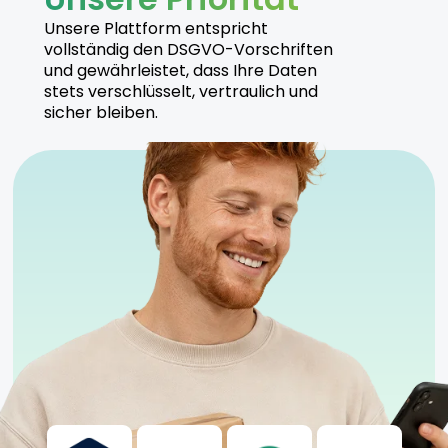
Hersteller
Unsere Plattform entspricht
vollständig den DSGVO-Vorschriften
Canify produziert Master Kush unter hohen
und gewährleistet, dass Ihre Daten
Qualitätsstandards und setzt auf nachhaltige
stets verschlüsselt, vertraulich und
Anbaumethoden. Alle Produkte werden unter
sicher bleiben.
strengen Kontrollen hergestellt.
Sicherheitshinweise
Kühl und trocken lagern
Anwendung unter ärztlicher Aufsicht empfohlen
Geeignet für sowohl erfahrene als auch neue
Anwender