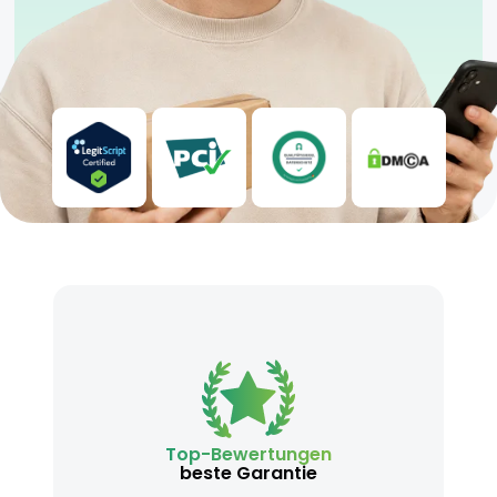
direktem Sonnenlicht geschützt aufbewahren
Nicht für Anfänger geeignet aufgrund der
intensiven Wirkung
Keine Maschinen bedienen oder Auto fahren
nach dem Konsum
Außerhalb der Reichweite von Kindern und
Haustieren aufbewahren
Vor Anwendung während der Schwangerschaft
oder bei Medikamenteneinnahme einen Arzt
konsultieren
Top-Bewertungen
beste Garantie