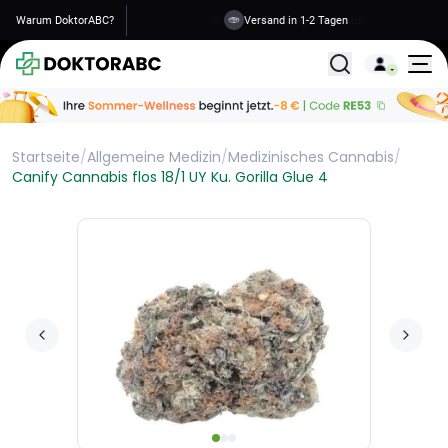
Warum DoktorABC?
Versand in 1-2 Tagen
Alle Behandlunge
Startseite
/
Allgemeine Medizin
/
Medizinisches Cannabis
/
Canify Cannabis flos 18/1 UY Ku. Gorilla Glue 4