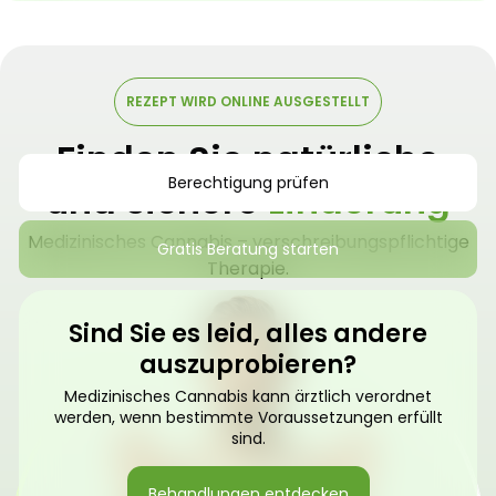
REZEPT WIRD ONLINE AUSGESTELLT
Finden Sie natürliche
Berechtigung prüfen
und sichere
Linderung
Medizinisches Cannabis – verschreibungspflichtige
Gratis Beratung starten
Therapie.
Sind Sie es leid, alles andere
auszuprobieren?
Medizinisches Cannabis kann ärztlich verordnet
werden, wenn bestimmte Voraussetzungen erfüllt
sind.
Behandlungen entdecken