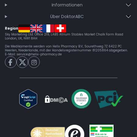
Informationen
Über DoktorABC
Region
Sky Marketing Ltd. Office 219, LABS Atrium Stables Market Chalk Farm Road
London, UK, NW1 8AH
Die Medikamente werden von Helix Pharmacy B.V, Sourethweg 7Z 6422 PC
Heerlen, Niederlande, mit der Handelsregisternummer 81205864 abgegeben.
E-Mail:
service@helix-pharmacy.de