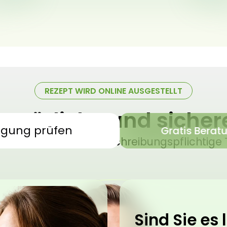
REZEPT WIRD ONLINE AUSGESTELLT
 natürliche und siche
igung prüfen
Gratis Berat
sches Cannabis – verschreibungspflichtige 
Sind Sie es l