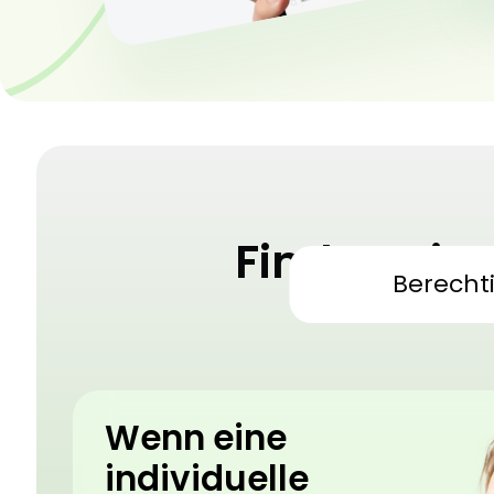
Finden Sie
Berecht
Medizini
Wenn eine
individuelle