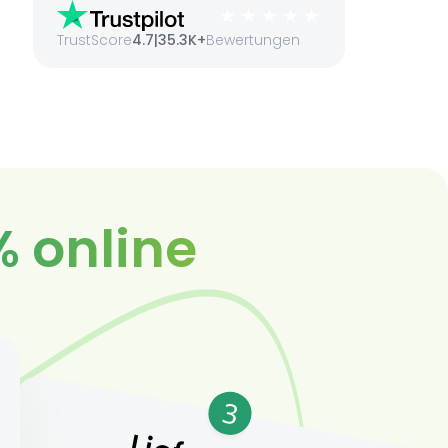
TrustScore
4.7
|
35.3K+
Bewertungen
% online
3