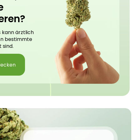
e
eren?
 kann ärztlich
nn bestimmte
 sind.
decken