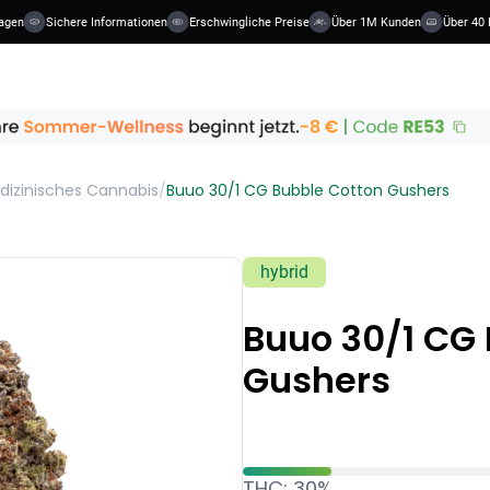
agen
Sichere Informationen
Erschwingliche Preise
Über 1M Kunden
Über 40 K
dizinisches Cannabis
/
Buuo 30/1 CG Bubble Cotton Gushers
hybrid
Buuo 30/1 CG
Gushers
THC: 30%