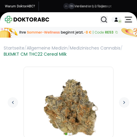
Warum DoktorABC?
Versand in 1-2 Tagen
Alle Behandlunge
Startseite
/
Allgemeine Medizin
/
Medizinisches Cannabis
/
BLKMKT CM THC22 Cereal Milk