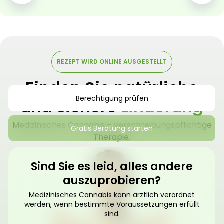
REZEPT WIRD ONLINE AUSGESTELLT
Finden Sie natürliche
Berechtigung prüfen
und sichere
Linderung
Medizinisches Cannabis – verschreibungspflichtige
Gratis Beratung starten
Therapie.
Sind Sie es leid, alles andere
auszuprobieren?
Medizinisches Cannabis kann ärztlich verordnet
werden, wenn bestimmte Voraussetzungen erfüllt
sind.