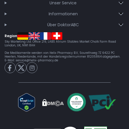
Unser Service
Informationen
Über DoktorABC
Region
Sky Marketing Ltd. Office 219, LABS Atrium Stables Market Chalk Farm Road
London, UK, NW1 8AH
Die Medikamente werden von Helix Pharmacy B.V, Sourethweg 7Z 6422 PC
Heerlen, Niederlande, mit der Handelsregisternummer 81205864 abgegeben.
E-Mail:
service@helix-pharmacy.de