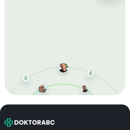
Mit der kostenlosen DMCC-Mitgliedschaft sparen Sie
bei jeder Bestellung, erhalten schnelle Lieferung und
exklusive Updates – dauerhaft ohne Gebühren.
Jetzt beitreten