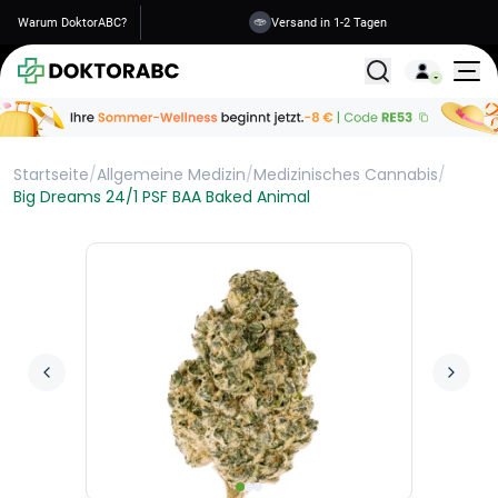
Warum DoktorABC?
Versand in 1-2 Tagen
Alle Behandlunge
Startseite
/
Allgemeine Medizin
/
Medizinisches Cannabis
/
Big Dreams 24/1 PSF BAA Baked Animal