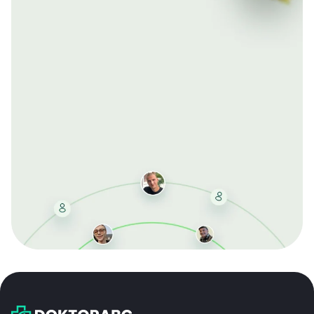
Mit der kostenlosen DMCC-Mitgliedschaft sparen Sie
bei jeder Bestellung, erhalten schnelle Lieferung und
exklusive Updates – dauerhaft ohne Gebühren.