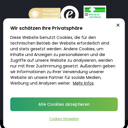
Wir schätzen Ihre Privatsphäre
Diese Website benutzt Cookies, die für den
Doktorabc.com ist eine Vermittlungsplattform. Doktorabc ist ausdrücklich
technischen Betrieb der Website erforderlich sind
keine Internetapotheke. Doktorabc bietet keine Medikamente oder
sonstige Produkte an oder liefert diese. Jegliche Informationen zu
und stets gesetzt werden. Andere Cookies, um
Produkten, Medikamenten und Preisen auf der Internetseite beinhalten
Inhalte und Anzeigen zu personalisieren und die
kein Angebot von Doktorabc an Sie. Für die Einhaltung der in Ihrem Land
geltenden Gesetze und sonstigen Rechtsvorschriften sind Sie als Nutzer
Zugriffe auf unsere Website zu analysieren, werden
selbst verantwortlich. Die Nutzung unseres Services auf Doktorabc durch
nur mit Ihrer Zustimmung gesetzt. Außerdem geben
Sie erfolgt auf eigenes Risiko und in eigener Verantwortung. Sie erklären,
diese Internetseite aus eigener Initiative zu besuchen und zu nutzen.
wir Informationen zu Ihrer Verwendung unserer
Website an unsere Partner für soziale Medien,
Werbung und Analysen weiter.
Mehr Infos
© 2026 DoktorABC.com
Alle Cookies akzeptieren
Cookies Verwalten
Diskrete, qualifizierte Behandlungen
Online-Beratung und Rezept