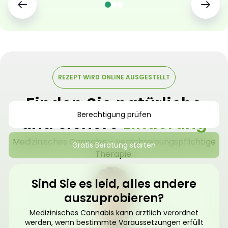
REZEPT WIRD ONLINE AUSGESTELLT
Finden Sie natürliche
Berechtigung prüfen
und sichere
Linderung
Medizinisches Cannabis – verschreibungspflichtige
Gratis Beratung starten
Therapie.
Sind Sie es leid, alles andere
auszuprobieren?
Medizinisches Cannabis kann ärztlich verordnet
werden, wenn bestimmte Voraussetzungen erfüllt