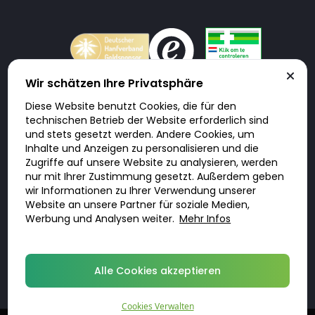
Wir schätzen Ihre Privatsphäre
Diese Website benutzt Cookies, die für den
Doktorabc.com ist eine Vermittlungsplattform. Doktorabc ist ausdrücklich
technischen Betrieb der Website erforderlich sind
keine Internetapotheke. Doktorabc bietet keine Medikamente oder
sonstige Produkte an oder liefert diese. Jegliche Informationen zu
und stets gesetzt werden. Andere Cookies, um
Produkten, Medikamenten und Preisen auf der Internetseite beinhalten
Inhalte und Anzeigen zu personalisieren und die
kein Angebot von Doktorabc an Sie. Für die Einhaltung der in Ihrem Land
geltenden Gesetze und sonstigen Rechtsvorschriften sind Sie als Nutzer
Zugriffe auf unsere Website zu analysieren, werden
selbst verantwortlich. Die Nutzung unseres Services auf Doktorabc durch
nur mit Ihrer Zustimmung gesetzt. Außerdem geben
Sie erfolgt auf eigenes Risiko und in eigener Verantwortung. Sie erklären,
diese Internetseite aus eigener Initiative zu besuchen und zu nutzen.
wir Informationen zu Ihrer Verwendung unserer
Website an unsere Partner für soziale Medien,
Werbung und Analysen weiter.
Mehr Infos
© 2026 DoktorABC.com
Alle Cookies akzeptieren
Cookies Verwalten