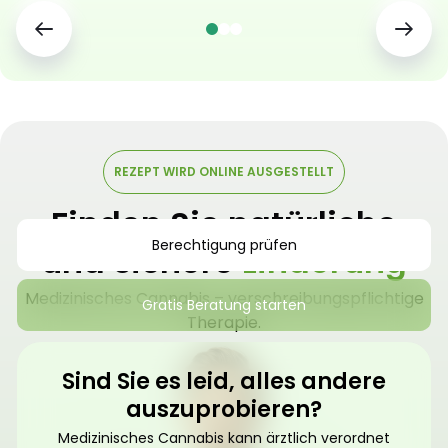
REZEPT WIRD ONLINE AUSGESTELLT
Finden Sie natürliche
Berechtigung prüfen
und sichere
Linderung
Medizinisches Cannabis – verschreibungspflichtige
Gratis Beratung starten
Therapie.
Sind Sie es leid, alles andere
auszuprobieren?
Medizinisches Cannabis kann ärztlich verordnet