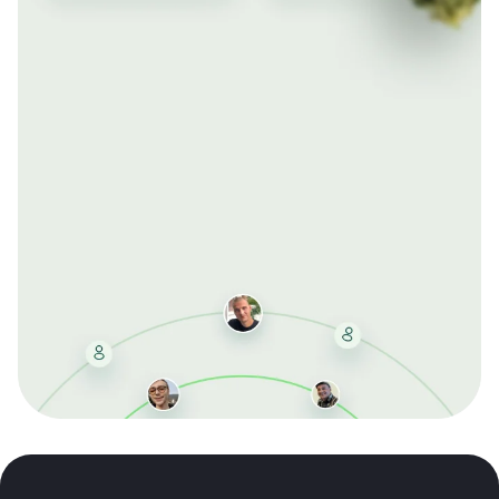
Mit der kostenlosen DMCC-Mitgliedschaft sparen Sie
bei jeder Bestellung, erhalten schnelle Lieferung und
exklusive Updates – dauerhaft ohne Gebühren.