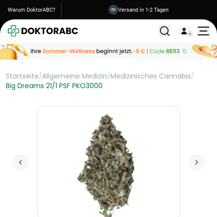
Warum DoktorABC?
Versand in 1-2 Tagen
Alle Behandlunge
Startseite
/
Allgemeine Medizin
/
Medizinisches Cannabis
/
Big Dreams 21/1 PSF PKO3000