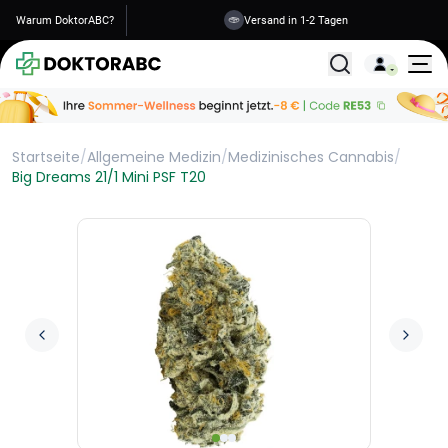
Warum DoktorABC?
Versand in 1-2 Tagen
Alle Behandlunge
Startseite
/
Allgemeine Medizin
/
Medizinisches Cannabis
/
Big Dreams 21/1 Mini PSF T20