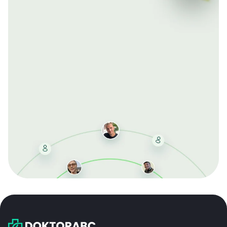
Mit der kostenlosen DMCC-Mitgliedschaft sparen Sie
bei jeder Bestellung, erhalten schnelle Lieferung und
exklusive Updates – dauerhaft ohne Gebühren.