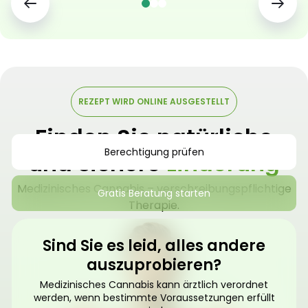
REZEPT WIRD ONLINE AUSGESTELLT
Finden Sie natürliche
Berechtigung prüfen
und sichere
Linderung
Medizinisches Cannabis – verschreibungspflichtige
Gratis Beratung starten
Therapie.
Sind Sie es leid, alles andere
auszuprobieren?
Medizinisches Cannabis kann ärztlich verordnet
werden, wenn bestimmte Voraussetzungen erfüllt