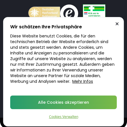
Wir schätzen Ihre Privatsphäre
Diese Website benutzt Cookies, die für den
Doktorabc.com ist eine Vermittlungsplattform. Doktorabc ist ausdrücklich
technischen Betrieb der Website erforderlich sind
keine Internetapotheke. Doktorabc bietet keine Medikamente oder
sonstige Produkte an oder liefert diese. Jegliche Informationen zu
und stets gesetzt werden. Andere Cookies, um
Produkten, Medikamenten und Preisen auf der Internetseite beinhalten
Inhalte und Anzeigen zu personalisieren und die
kein Angebot von Doktorabc an Sie. Für die Einhaltung der in Ihrem Land
geltenden Gesetze und sonstigen Rechtsvorschriften sind Sie als Nutzer
Zugriffe auf unsere Website zu analysieren, werden
selbst verantwortlich. Die Nutzung unseres Services auf Doktorabc durch
nur mit Ihrer Zustimmung gesetzt. Außerdem geben
Sie erfolgt auf eigenes Risiko und in eigener Verantwortung. Sie erklären,
diese Internetseite aus eigener Initiative zu besuchen und zu nutzen.
wir Informationen zu Ihrer Verwendung unserer
Website an unsere Partner für soziale Medien,
Werbung und Analysen weiter.
Mehr Infos
© 2026 DoktorABC.com
Alle Cookies akzeptieren
Cookies Verwalten
Online-Beratung und Rezept