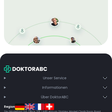
Mit der kostenlosen DMCC-Mitgliedschaft sparen Sie
bei jeder Bestellung, erhalten schnelle Lieferung und
exklusive Updates – dauerhaft ohne Gebühren.
Jetzt beitreten
Unser Service
Informationen
Über DoktorABC
Region
Sky Marketing Ltd. Office 219, LABS Atrium Stables Market Chalk Farm Road