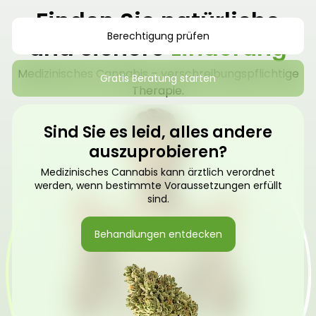
Finden Sie natürliche
Berechtigung prüfen
und sichere
Linderung
Medizinisches Cannabis – verschreibungspflichtige
Gratis Beratung starten
Therapie.
Sind Sie es leid, alles andere
auszuprobieren?
Medizinisches Cannabis kann ärztlich verordnet
werden, wenn bestimmte Voraussetzungen erfüllt
sind.
Behandlungen entdecken