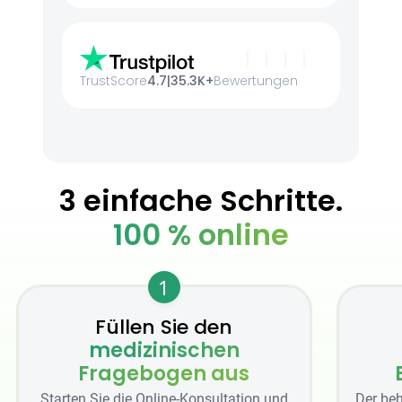
TrustScore
4.7
|
35.3K+
Bewertungen
3 einfache Schritte.
100 % online
1
Füllen Sie den
medizinischen
Fragebogen aus
Starten Sie die Online-Konsultation und
Der beh