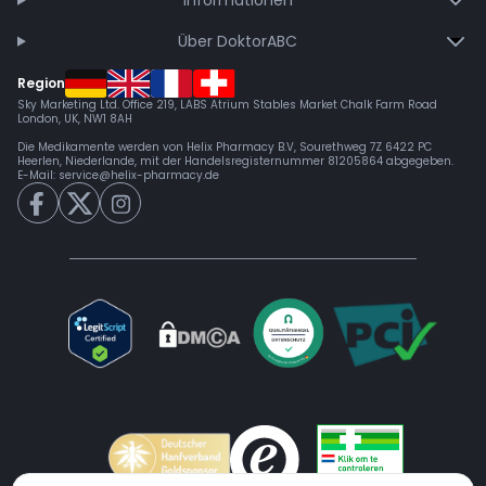
Informationen
Über DoktorABC
Region
Sky Marketing Ltd. Office 219, LABS Atrium Stables Market Chalk Farm Road
London, UK, NW1 8AH
Die Medikamente werden von Helix Pharmacy B.V, Sourethweg 7Z 6422 PC
Heerlen, Niederlande, mit der Handelsregisternummer 81205864 abgegeben.
E-Mail:
service@helix-pharmacy.de