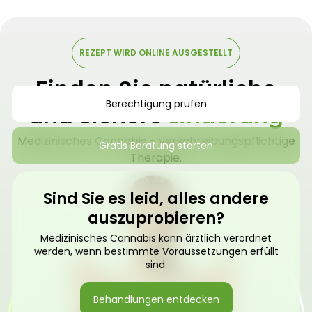
REZEPT WIRD ONLINE AUSGESTELLT
Finden Sie natürliche
Berechtigung prüfen
und sichere
Linderung
Medizinisches Cannabis – verschreibungspflichtige
Gratis Beratung starten
Therapie.
Sind Sie es leid, alles andere
auszuprobieren?
Medizinisches Cannabis kann ärztlich verordnet
werden, wenn bestimmte Voraussetzungen erfüllt
sind.
Behandlungen entdecken